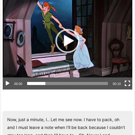
画
プ
レ
ー
ヤ
ー
00:00
00:10
Now, just a minute, I.. Let me see now. I have to pack, oh
and I must leave a note when I’ll be back because I couldn’t