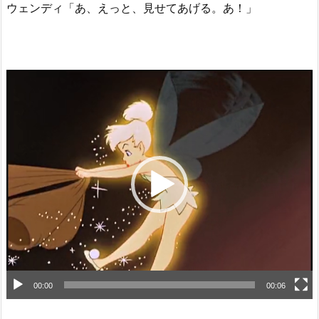
ウェンディ「あ、えっと、見せてあげる。あ！」
動
画
プ
レ
ー
ヤ
ー
00:00
00:06