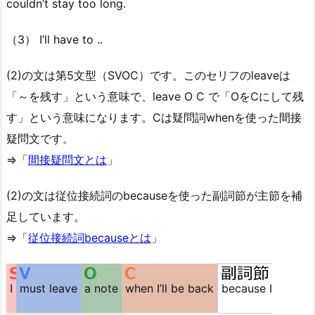
couldn’t stay too long.
（3） I’ll have to ..
(2)の文は第5文型（SVOC）です。このセリフのleaveは
「～を残す」という意味で、leave O C で「OをCにして残
す」という意味になります。Cは疑問詞whenを使った間接
疑問文です。
⇒「
間接疑問文とは
」
(2)の文は従位接続詞のbecauseを使った副詞節が主節を補
足しています。
⇒「
従位接続詞becauseとは
」
I
must leave
a note
when I’ll be back
because I