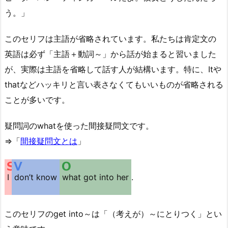
う。」
このセリフは主語が省略されています。私たちは肯定文の
英語は必ず「主語＋動詞～」から話が始まると習いました
が、実際は主語を省略して話す人が結構います。特に、Itや
thatなどハッキリと言い表さなくてもいいものが省略される
ことが多いです。
疑問詞のwhatを使った間接疑問文です。
⇒「
間接疑問文とは
」
I
don’t know
what got into her
.
このセリフのget into～は「（考えが）～にとりつく」とい