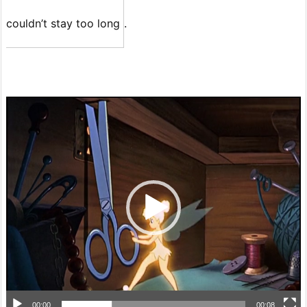
couldn’t stay too long
.
動
画
プ
レ
ー
ヤ
ー
00:00
00:08