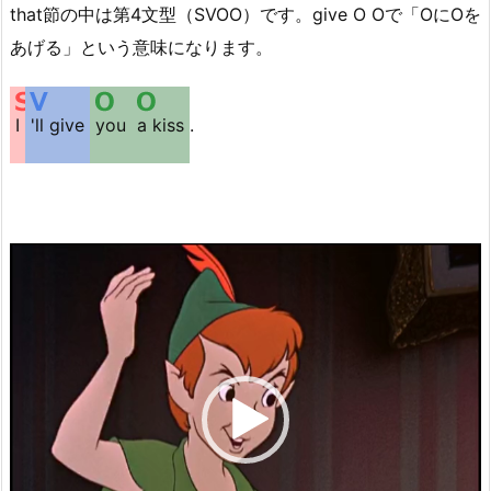
that節の中は第4文型（SVOO）です。give O Oで「OにOを
あげる」という意味になります。
I
'll give
you
a kiss
.
動
画
プ
レ
ー
ヤ
ー