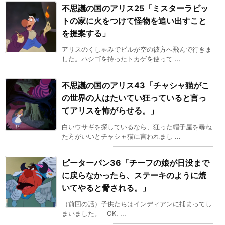
不思議の国のアリス25「ミスターラビッ
トの家に火をつけて怪物を追い出すこと
を提案する」
アリスのくしゃみでビルが空の彼方へ飛んで行きま
した。ハシゴを持ったトカゲを使って ...
不思議の国のアリス43「チャシャ猫がこ
の世界の人はたいてい狂っていると言っ
てアリスを怖がらせる。」
白いウサギを探しているなら、狂った帽子屋を尋ね
た方がいいとチャシャ猫に言われまし ...
ピーターパン36「チーフの娘が日没まで
に戻らなかったら、ステーキのように焼
いてやると脅される。」
（前回の話）子供たちはインディアンに捕まってし
まいました。 OK, ...