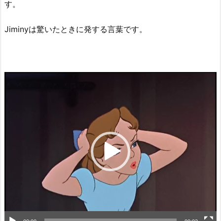
す。
Jiminyは驚いたときに発する言葉です。
動
画
プ
レ
ー
ヤ
ー