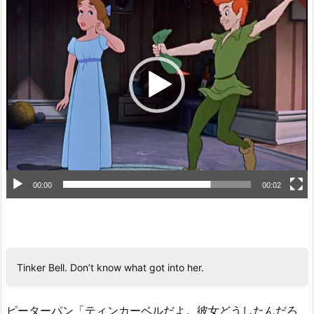
画
プ
レ
ー
ヤ
ー
00:00
00:02
Tinker Bell. Don’t know what got into her.
ピーターパン「ティンカーベルだよ。彼女どうしたんだろ