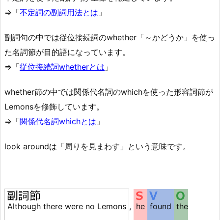
⇒「
不定詞の副詞用法とは
」
副詞句の中では従位接続詞のwhether「～かどうか」を使っ
た名詞節が目的語になっています。
⇒「
従位接続詞whetherとは
」
whether節の中では関係代名詞のwhichを使った形容詞節が
Lemonsを修飾しています。
⇒「
関係代名詞whichとは
」
look aroundは「周りを見まわす」という意味です。
Although there were no Lemons
,
he
found
the