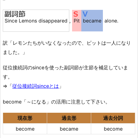
Since Lemons disappeared
,
Pit
became
alone.
訳「レモンたちがいなくなったので、ピットは一人になり
ました。」
従位接続詞のsinceを使った副詞節が主節を補足していま
す。
⇒「
従位接続詞sinceとは
」
become「～になる」の活用に注意して下さい。
現在形
過去形
過去分詞
become
became
become