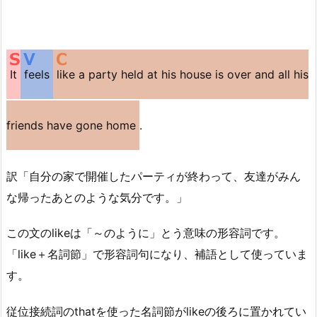
It
feels
like a party held at his house is over and all his
friends have gone home
.
訳「自分の家で開催したパーティが終わって、友達がみん
な帰ったあとのような気分です。」
この文のlikeは「～のように」とう意味の形容詞です。
「like＋名詞節」で形容詞句になり、補語として使っていま
す。
従位接続詞のthatを使った名詞節がlikeの後ろに置かれてい