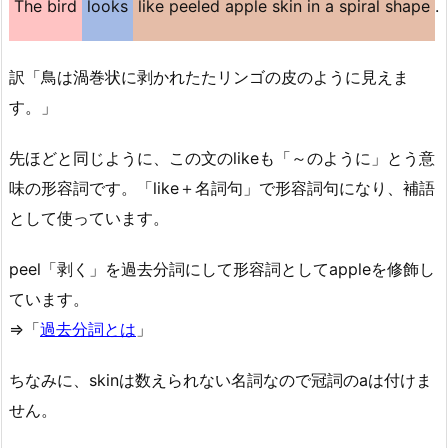
The bird
looks
like peeled apple skin in a spiral shape
.
訳「鳥は渦巻状に剥かれたたリンゴの皮のように見えま
す。」
先ほどと同じように、この文のlikeも「～のように」とう意
味の形容詞です。「like＋名詞句」で形容詞句になり、補語
として使っています。
peel「剥く」を過去分詞にして形容詞としてappleを修飾し
ています。
⇒「
過去分詞とは
」
ちなみに、skinは数えられない名詞なので冠詞のaは付けま
せん。