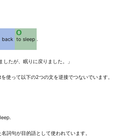
 back
to sleep
.
ましたが、眠りに戻りました。」
utを使って以下の2つの文を逆接でつないでいます。
」
leep.
た名詞句が目的語として使われています。