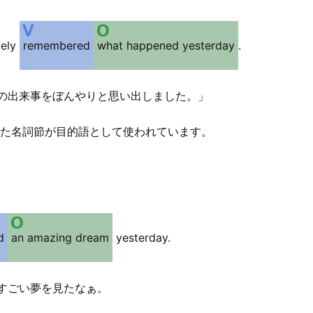
ely
remembered
what happened yesterday
.
の出来事をぼんやりと思い出しました。」
使った名詞節が目的語として使われています。
d
an amazing dream
yesterday.
すごい夢を見たなぁ。