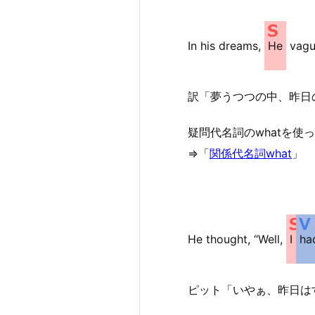
In his dreams,
He
vagu
訳「夢うつつの中、昨日
疑問代名詞のwhatを
⇒「
関係代名詞what
」
He thought, “Well,
I
ha
ピット「いやぁ、昨日は