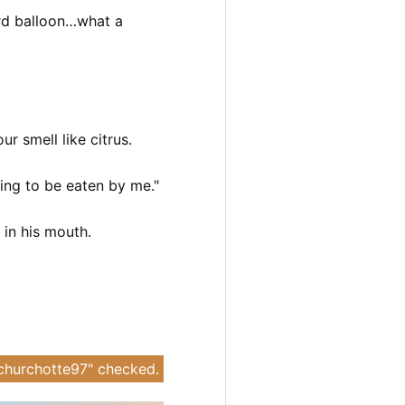
ird balloon…what a
r smell like citrus.
ming to be eaten by me."
 in his mouth.
Y churchotte97" checked.