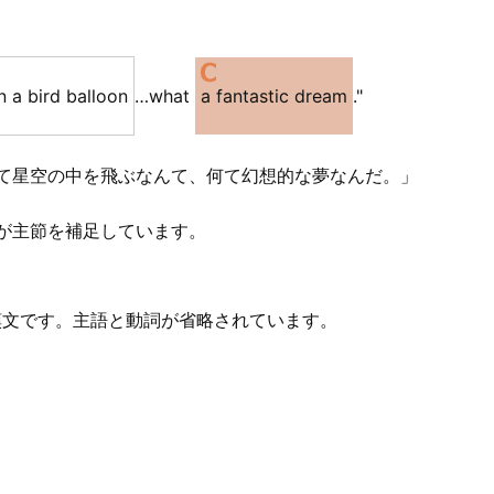
n a bird balloon
…what
a fantastic dream
."
て星空の中を飛ぶなんて、何て幻想的な夢なんだ。」
が主節を補足しています。
感嘆文です。主語と動詞が省略されています。