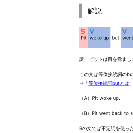
解説
Pit
woke up
but
went
訳「ピットは目を覚まし
この文は等位接続詞のb
⇒「
等位接続詞butとは
（A）Pit woke up.
（B）Pit went back to s
Bの文では不定詞を使っ