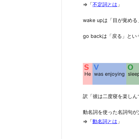
⇒「
不定詞とは
」
wake upは「目が覚め
go backは「戻る」と
He
was enjoying
slee
訳「彼は二度寝を楽しん
動名詞を使った名詞句が
⇒「
動名詞とは
」