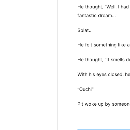
He thought, “Well, I ha
fantastic dream…"
Splat…
He felt something like a
He thought, “It smells 
With his eyes closed, he
“Ouch!"
Pit woke up by someone