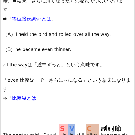
転）⇒結果（さらに薄くなった）の流れでつないでいま
す。
⇒「
等位接続詞soとは
」
（A）I held the bird and rolled over all the way.
（B）he became even thinner.
all the wayは「道中ずっと」という意味です。
「even 比較級」で「さらに～になる」という意味になりま
す。
⇒「
比較級とは
」
The doctor said, “Good.
He
is
still
alive
because his