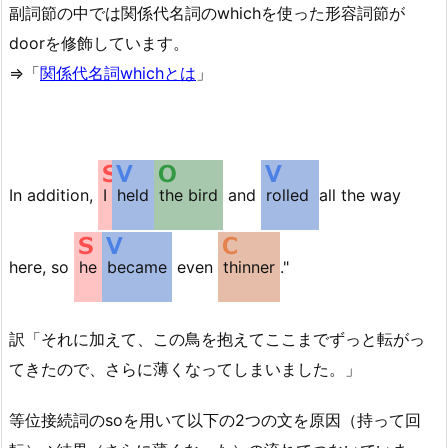
副詞節の中では関係代名詞のwhichを使った形容詞節が
doorを修飾しています。
⇒「
関係代名詞whichとは
」
In addition,
I
held
the bird
and
rolled
all the way
here, so
he
became
even
thinner
."
訳「それに加えて、この鳥を抱えてここまでずっと転がっ
てきたので、さらに薄くなってしまいました。」
等位接続詞のsoを用いて以下の2つの文を原因（持って回