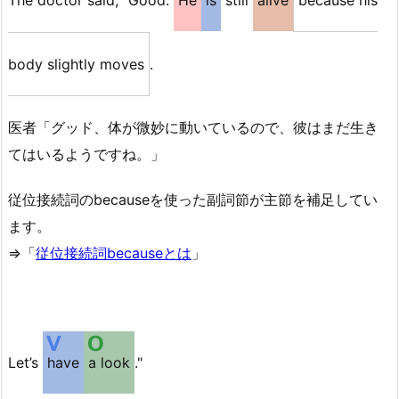
body slightly moves
.
医者「グッド、体が微妙に動いているので、彼はまだ生き
てはいるようですね。」
従位接続詞のbecauseを使った副詞節が主節を補足してい
ます。
⇒「
従位接続詞becauseとは
」
Let’s
have
a look
."