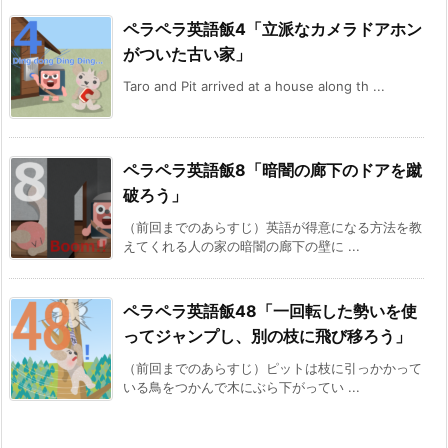
ペラペラ英語飯4「立派なカメラドアホン
がついた古い家」
Taro and Pit arrived at a house along th ...
ペラペラ英語飯8「暗闇の廊下のドアを蹴
破ろう」
（前回までのあらすじ）英語が得意になる方法を教
えてくれる人の家の暗闇の廊下の壁に ...
ペラペラ英語飯48「一回転した勢いを使
ってジャンプし、別の枝に飛び移ろう」
（前回までのあらすじ）ピットは枝に引っかかって
いる鳥をつかんで木にぶら下がってい ...