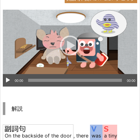
音
00:00
00:00
声
プ
レ
解説
ー
ヤ
ー
On the backside of the door
, there
was
a tiny