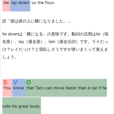
He
lay down
on the floor.
訳「彼は床の上に横になりました。」
lie downは「横になる」の意味です。動詞の活用はlie（現
在形）、lay（過去形）、lain（過去分詞）です。ライだっ
け？レイだっけ？と混乱しそうですが使いまくって覚えま
しょう。
You
know
that Taro can move faster than a car if he
rolls his great body
.