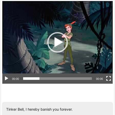
動
画
プ
レ
ー
ヤ
ー
00:00
00:06
Tinker Bell, I hereby banish you forever.