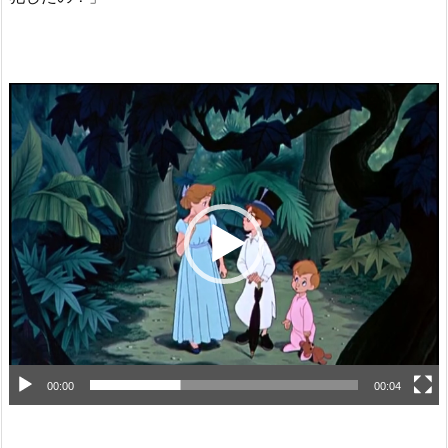
動
画
プ
レ
ー
ヤ
ー
00:00
00:04