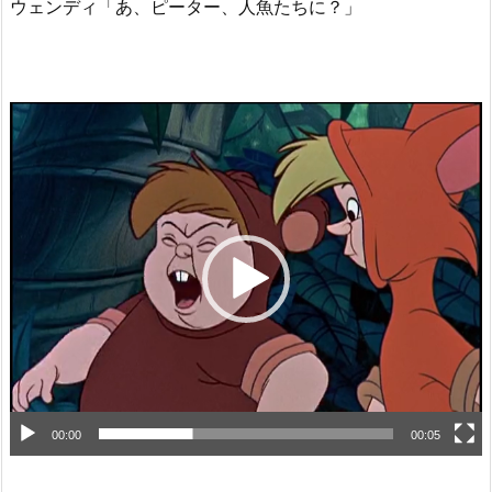
ウェンディ「あ、ピーター、人魚たちに？」
動
画
プ
レ
ー
ヤ
ー
00:00
00:05