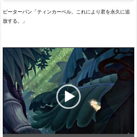
ピーターパン「ティンカーベル、これにより君を永久に追
放する。」
動
画
プ
レ
ー
ヤ
ー