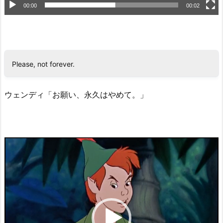
00:00
00:02
Please, not forever.
ウェンディ「お願い、永久はやめて。」
動
画
プ
レ
ー
ヤ