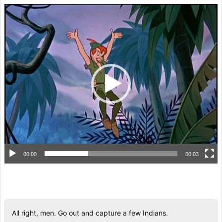
動
画
プ
レ
ー
ヤ
ー
00:00
00:03
All right, men. Go out and capture a few Indians.