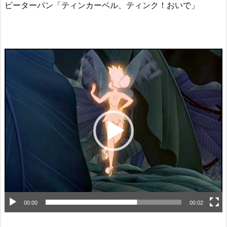
ピーターパン「ティンカーベル、ティンク！おいで」
動
画
プ
レ
ー
ヤ
ー
00:00
00:02