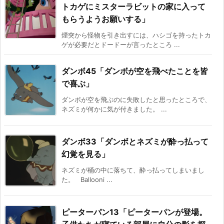
トカゲにミスターラビットの家に入って
もらうようお願いする」
煙突から怪物を引き出すには、ハシゴを持ったトカ
ゲが必要だとドードーが言ったところ ...
ダンボ45「ダンボが空を飛べたことを皆
で喜ぶ」
ダンボが空を飛ぶのに失敗したと思ったところで、
ネズミが何かに気が付きました。 ...
ダンボ33「ダンボとネズミが酔っ払って
幻覚を見る」
ネズミが桶の中に落ちて、酔っ払ってしまいまし
た。 Ballooni ...
ピーターパン13「ピーターパンが登場。