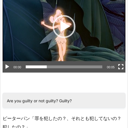
プ
レ
ー
ヤ
ー
00:00
00:05
Are you guilty or not guilty? Guilty?
ピーターパン「罪を犯したの？、それとも犯してないの？
犯したの？」