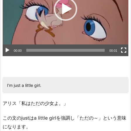
ー
ヤ
ー
00:00
00:01
I’m just a little girl.
アリス「私はただの少女よ。」
この文のjustはa little girlを強調し「ただの～」という意味
になります。