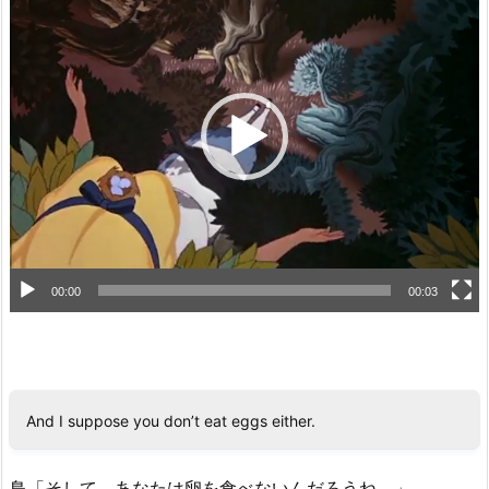
画
プ
レ
ー
ヤ
ー
00:00
00:03
And I suppose you don’t eat eggs either.
鳥「そして、あなたは卵を食べないんだろうね。」