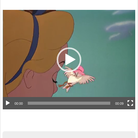
動
画
プ
レ
ー
ヤ
ー
00:00
00:09