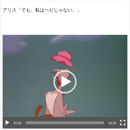
アリス「でも、私はヘビじゃない。」
動
画
プ
レ
ー
ヤ
ー
00:00
00:04