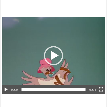
動
画
プ
レ
ー
ヤ
ー
00:00
00:04