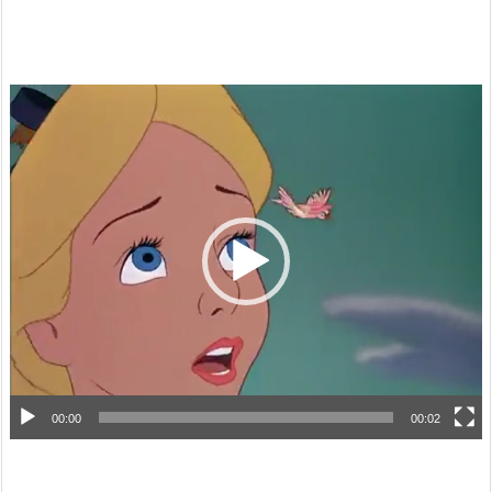
動
画
プ
レ
ー
ヤ
ー
00:00
00:02