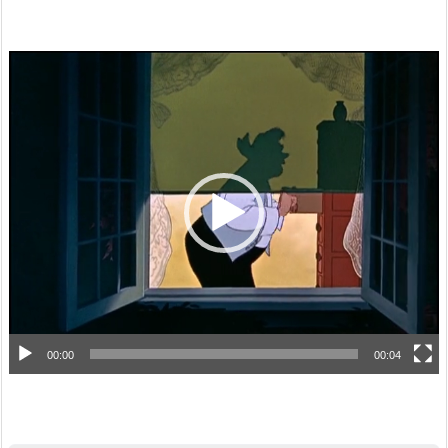
動
画
プ
レ
ー
ヤ
ー
00:00
00:04