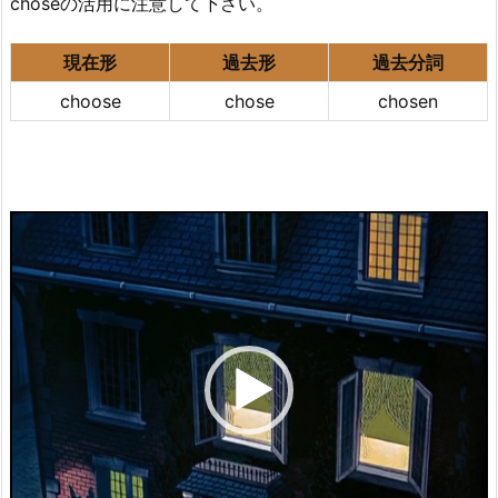
choseの活用に注意して下さい。
現在形
過去形
過去分詞
choose
chose
chosen
動
画
プ
レ
ー
ヤ
ー