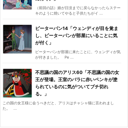
（前回の話）娘が日没までに戻らなかったらステー
キのように焼いてやると子供たちがイ ...
ピーターパン14「ウェンディが目を覚ま
し、ピーターパンが部屋にいることに気
が付く」
ピーターパンが部屋に来たことに、ウェンディが気
が付きました。 Pe ...
不思議の国のアリス60「不思議の国の女
王が登場。王室のバラに赤いペンキが塗
られているのに気がついてブチ切れ
る。」
この国の女王様に会うべきだと、アリスはチャシャ猫に言われまし
た。 ...