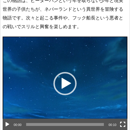
この物語は、ピーターパンという年を取らない少年と現実
世界の子供たちが、ネバーランドという異世界を冒険する
物語です。次々と起こる事件や、フック船長という悪者と
の戦いでスリルと興奮を楽しめます。
動
画
プ
レ
ー
ヤ
ー
00:00
00:10