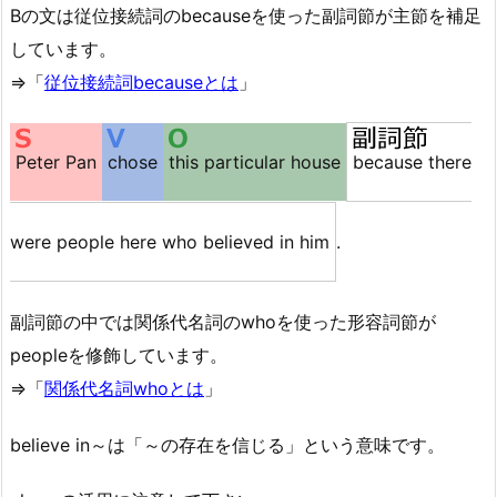
Bの文は従位接続詞のbecauseを使った副詞節が主節を補足
しています。
⇒「
従位接続詞becauseとは
」
Peter Pan
chose
this particular house
because there
were people here who believed in him
.
副詞節の中では関係代名詞のwhoを使った形容詞節が
peopleを修飾しています。
⇒「
関係代名詞whoとは
」
believe in～は「～の存在を信じる」という意味です。