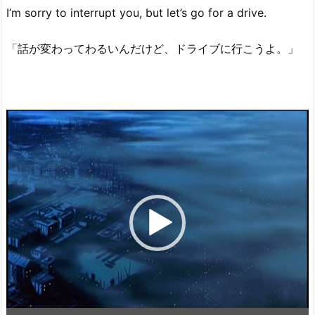
I’m sorry to interrupt you, but let’s go for a drive.
「話が変わってわるいんだけど、ドライブに行こうよ。」
動
画
プ
レ
ー
ヤ
ー