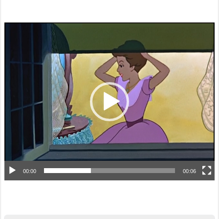
動
画
プ
レ
ー
ヤ
ー
00:00
00:06