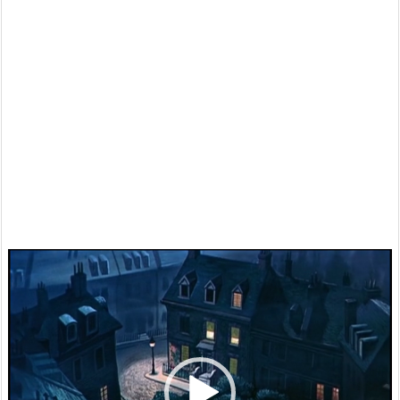
動
画
プ
レ
ー
ヤ