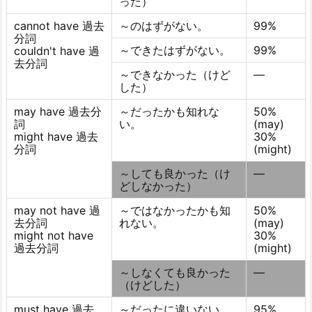
った）
cannot have 過去
～のはずがない。
99%
分詞
～できたはずがない。
99%
couldn't have 過
去分詞
～できなかった（けど
―
した）
may have 過去分
～だったかも知れな
50%
詞
い。
(may)
might have 過去
30%
分詞
(might)
～しても良かった（け
―
どしなかった）
may not have 過
～ではなかったかも知
50%
去分詞
れない。
(may)
might not have
30%
過去分詞
(might)
～しなくても良かった
―
（けどした）
must have 過去
～だったに違いない。
95%