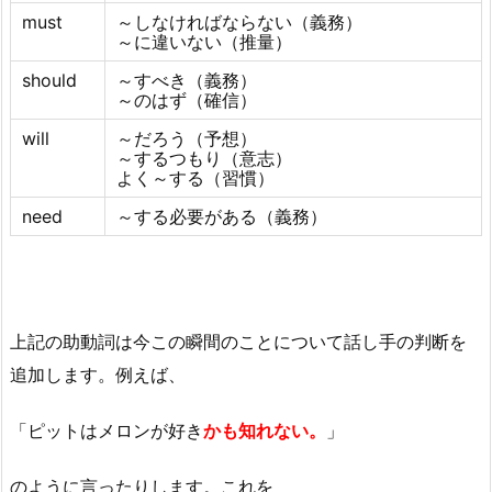
must
～しなければならない（義務）
～に違いない（推量）
should
～すべき（義務）
～のはず（確信）
will
～だろう（予想）
～するつもり（意志）
よく～する（習慣）
need
～する必要がある（義務）
上記の助動詞は今この瞬間のことについて話し手の判断を
追加します。例えば、
「ピットはメロンが好き
かも知れない。
」
のように言ったりします。これを