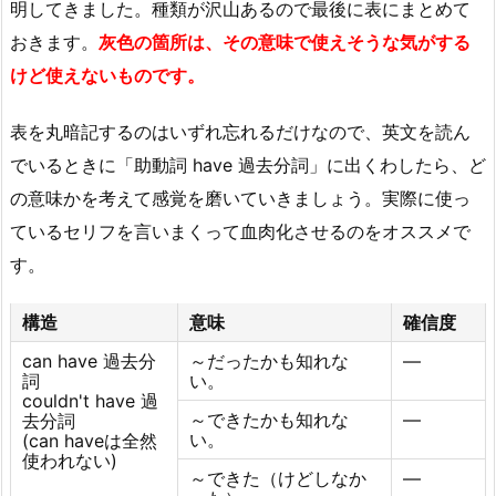
明してきました。種類が沢山あるので最後に表にまとめて
おきます。
灰色の箇所は、その意味で使えそうな気がする
けど使えないものです。
表を丸暗記するのはいずれ忘れるだけなので、英文を読ん
でいるときに「助動詞 have 過去分詞」に出くわしたら、ど
の意味かを考えて感覚を磨いていきましょう。実際に使っ
ているセリフを言いまくって血肉化させるのをオススメで
す。
構造
意味
確信度
can have 過去分
～だったかも知れな
―
詞
い。
couldn't have 過
～できたかも知れな
―
去分詞
い。
(can haveは全然
使われない)
～できた（けどしなか
―