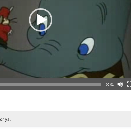
00:01
or ya.