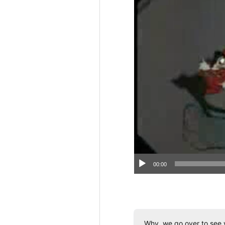
ヤ
ー
00:00
Why, we go over to see 