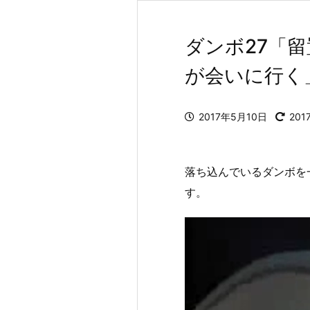
ダンボ27「
が会いに行く
2017年5月10日
201
落ち込んでいるダンボを
す。
動
画
プ
レ
ー