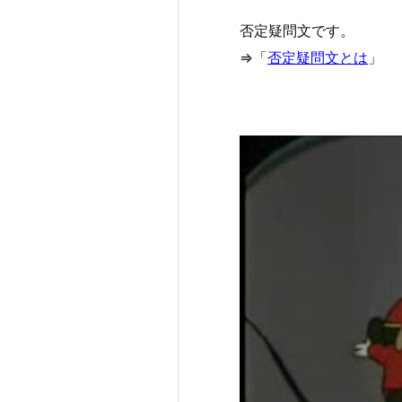
否定疑問文です。
⇒「
否定疑問文とは
」
動
画
プ
レ
ー
ヤ
ー