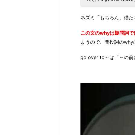
ネズミ「もちろん、僕た
この文のwhyは疑問詞
まうので、間投詞のwh
go over to～は
動
画
プ
レ
ー
ヤ