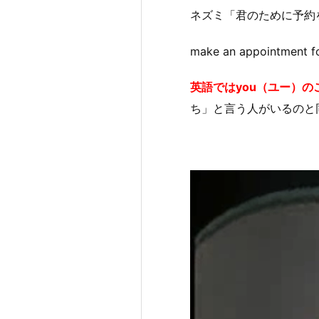
ネズミ「君のために予約
make an appoin
英語ではyou（ユー）の
ち」と言う人がいるのと
動
画
プ
レ
ー
ヤ
ー