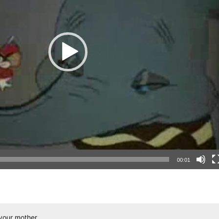
00:01
your mother.