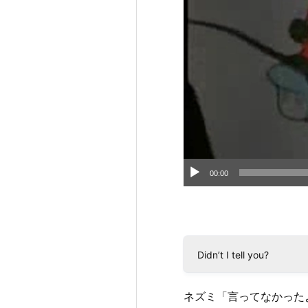
00:00
Didn’t I tell you?
ネズミ「言ってなかった