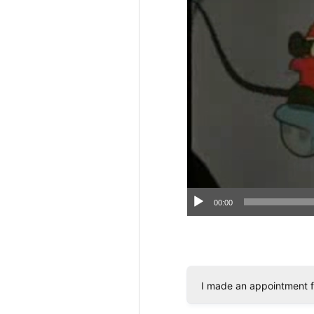
ー
00:00
I made an appointment f