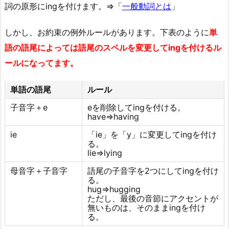
詞の原形にingを付けます。⇒「
一般動詞とは
」
しかし、お約束の例外ルールがあります。下表のように
単
語の語尾によっては語尾のスペルを変更してingを付けるル
ールになってます。
単語の語尾
ルール
子音字＋e
eを削除してingを付ける。
have⇒having
ie
「ie」を「y」に変更してingを付け
る。
lie⇒lying
母音字＋子音字
語尾の子音字を2つにしてingを付け
る。
hug⇒hugging
ただし、最後の音節にアクセントが
無いものは、そのままingを付け
る。