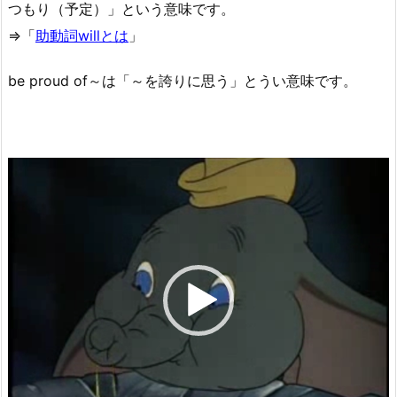
つもり（予定）」という意味です。
⇒「
助動詞willとは
」
be proud of～は「～を誇りに思う」とうい意味です。
動
画
プ
レ
ー
ヤ
ー