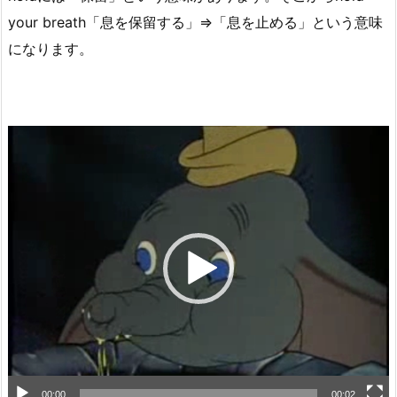
your breath「息を保留する」⇒「息を止める」という意味
になります。
動
画
プ
レ
ー
ヤ
ー
00:00
00:02