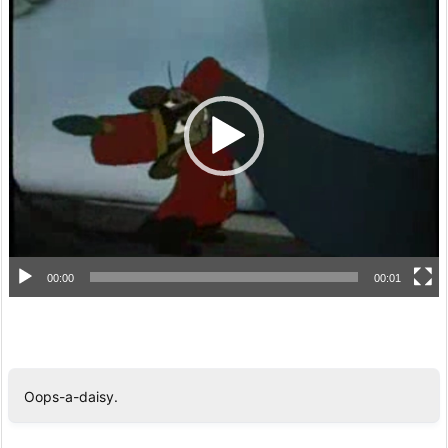
画
プ
レ
ー
ヤ
ー
00:00
00:01
Oops-a-daisy.