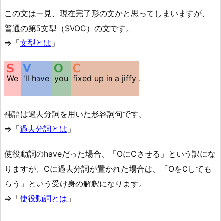
この文は一見、現在完了形の文かと思ってしまいますが、
普通の第5文型（SVOC）の文です。
⇒「
文型とは
」
We
'll have
you
fixed up in a jiffy
.
補語は過去分詞を用いた形容詞句です。
⇒「
過去分詞とは
」
使役動詞のhaveだった場合、「OにCさせる」という訳にな
りますが、Cに過去分詞が置かれた場合は、「OをCしても
らう」という受け身の解釈になります。
⇒「
使役動詞とは
」