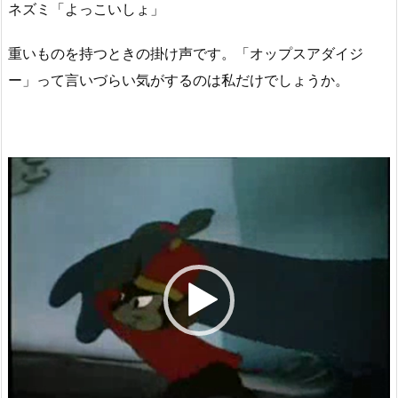
ネズミ「よっこいしょ」
重いものを持つときの掛け声です。「オップスアダイジ
ー」って言いづらい気がするのは私だけでしょうか。
動
画
プ
レ
ー
ヤ
ー