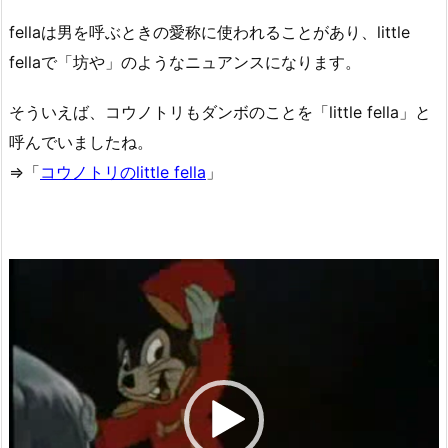
fellaは男を呼ぶときの愛称に使われることがあり、little
fellaで「坊や」のようなニュアンスになります。
そういえば、コウノトリもダンボのことを「little fella」と
呼んでいましたね。
⇒「
コウノトリのlittle fella
」
動
画
プ
レ
ー
ヤ