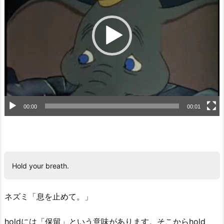
レ
ー
ヤ
ー
00:00
00:01
Hold your breath.
ネズミ「息を止めて。」
holdには「保留」という意味があります。そこからhold