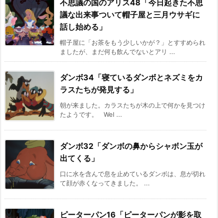
不思議の国のアリス48「今日起きた不思
議な出来事ついて帽子屋と三月ウサギに
話し始める」
帽子屋に「お茶をもう少しいかが？」とすすめられ
ましたが、まだ何も飲んでないとアリ ...
ダンボ34「寝ているダンボとネズミをカ
ラスたちが発見する」
朝が来ました。カラスたちが木の上で何かを見つけ
たようです。 Wel ...
ダンボ32「ダンボの鼻からシャボン玉が
出てくる」
口に水を含んで息を止めているダンボは、息が切れ
て顔が赤くなってきました。 ...
ピーターパン16「ピーターパンが影を取