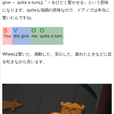
give ～ quite a turnは「～をひどく驚かせる」という意味
になります。quiteも強調の意味なので、ドアノブは本当に
驚いたんですね。
You
did give
me
quite a turn
.
Whewは驚いた、感動した、安心した、疲れたときなどに息
を吐きながら言います。
動
画
プ
レ