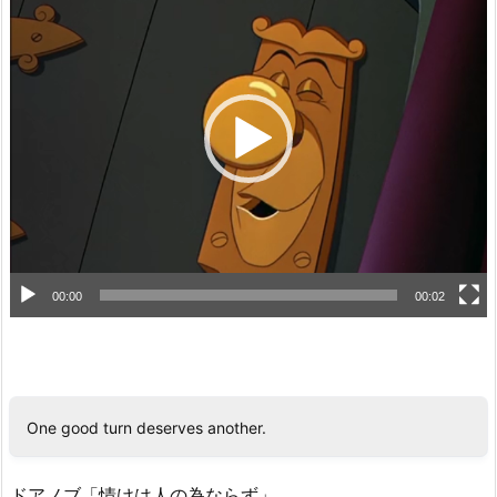
画
プ
レ
ー
ヤ
ー
00:00
00:02
One good turn deserves another.
ドアノブ「情けは人の為ならず」