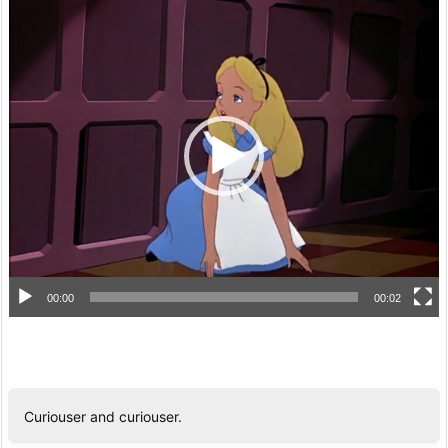
動
画
プ
レ
ー
ヤ
ー
00:00
00:02
Curiouser and curiouser.