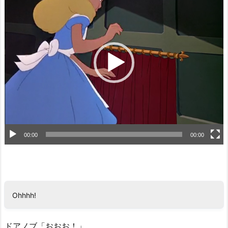
画
プ
レ
ー
ヤ
ー
00:00
00:00
Ohhhh!
ドアノブ「おおお！」