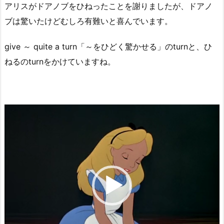
アリスがドアノブをひねったことを謝りましたが、ドアノ
ブは驚いたけどむしろ有難いと喜んでいます。
give ～ quite a turn「～をひどく驚かせる」のturnと、ひ
ねるのturnをかけていますね。
動
画
プ
レ
ー
ヤ
ー