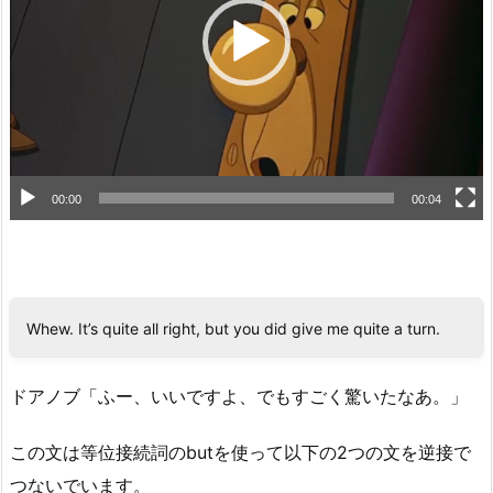
ー
ヤ
ー
00:00
00:04
Whew. It’s quite all right, but you did give me quite a turn.
ドアノブ「ふー、いいですよ、でもすごく驚いたなあ。」
この文は等位接続詞のbutを使って以下の2つの文を逆接で
つないでいます。