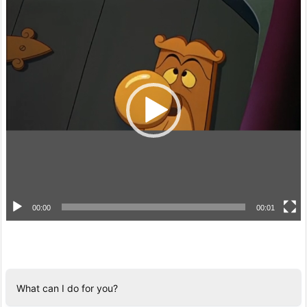
動
画
プ
レ
ー
ヤ
ー
00:00
00:01
What can I do for you?