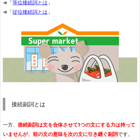
⇒「
等位接続詞とは
」
⇒「
従位接続詞とは
」
接続副詞とは
一方、
接続副詞は文を合体させて1つの文にする力は持って
いませんが、前の文の意味を次の文に引き継ぐ副詞
です。