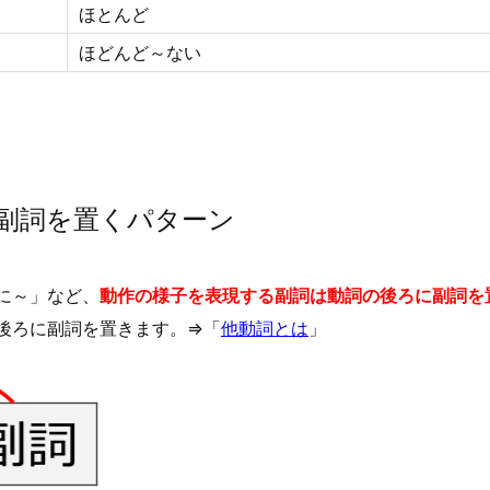
ほとんど
ほどんど～ない
副詞を置くパターン
に～」など、
動作の様子を表現する副詞は動詞の後ろに副詞を
後ろに副詞を置きます。⇒「
他動詞とは
」