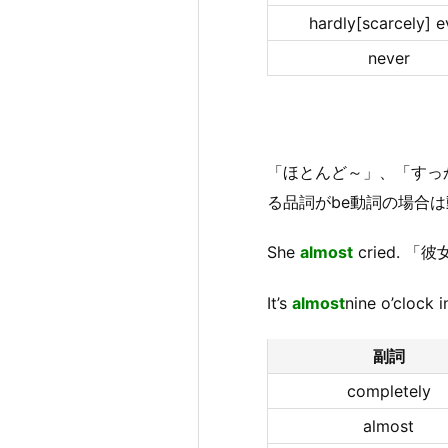
hardly[scarcely] e
never
「ほとんど～」、「すっ
る品詞がbe動詞の場合
She
almost
cried.
It’s
almost
nine o’clo
副詞
completely
almost