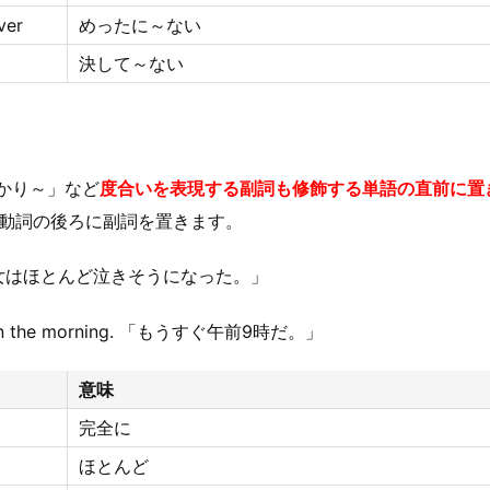
ver
めったに～ない
決して～ない
かり～」など
度合いを表現する副詞も修飾する単語の直前に置
は動詞の後ろに副詞を置きます。
 「彼女はほとんど泣きそうになった。」
ck in the morning. 「もうすぐ午前9時だ。」
意味
完全に
ほとんど