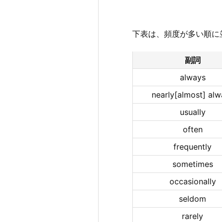
下表は、頻度が多い順に
副詞
always
nearly[almost] alw
usually
often
frequently
sometimes
occasionally
seldom
rarely