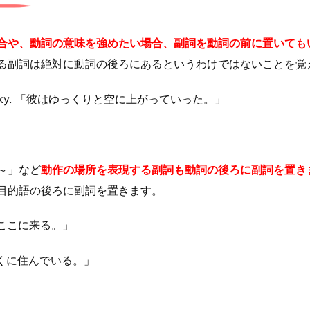
合や、動詞の意味を強めたい場合、副詞を動詞の前に置いても
る副詞は絶対に動詞の後ろにあるというわけではないことを覚
the sky. 「彼はゆっくりと空に上がっていった。」
～」など
動作の場所を表現する副詞も動詞の後ろに副詞を置き
目的語の後ろに副詞を置きます。
はここに来る。」
近くに住んでいる。」