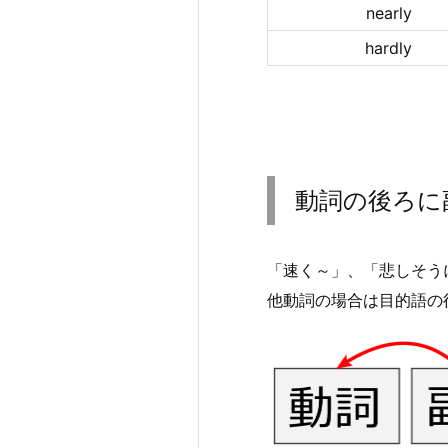
nearly
hardly
動詞の後ろに
「速く～」、「悲しそう
他動詞の場合は目的語の