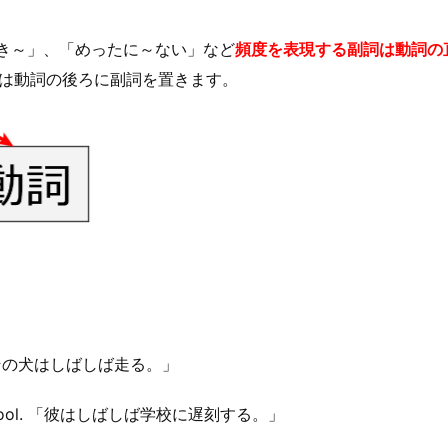
き～」、「めったに～ない」など
頻度を表現する副詞は動詞の
合は動詞の後ろに副詞を置きます。
「その犬はしばしば走る。」
 school. 「彼はしばしば学校に遅刻する。」