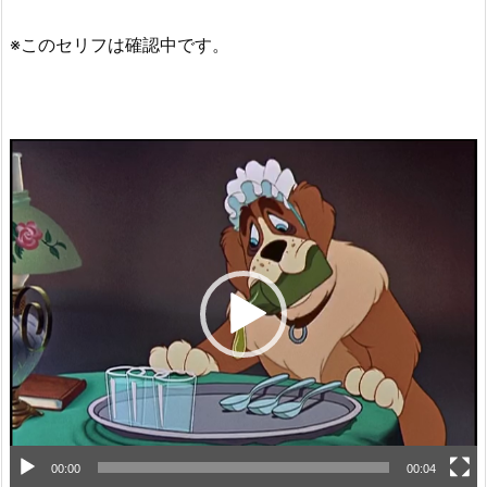
※このセリフは確認中です。
動
画
プ
レ
ー
ヤ
ー
00:00
00:04