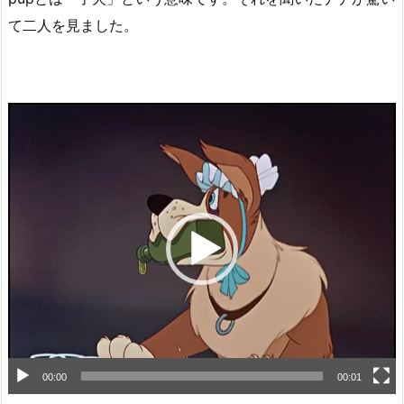
て二人を見ました。
動
画
プ
レ
ー
ヤ
ー
00:00
00:01