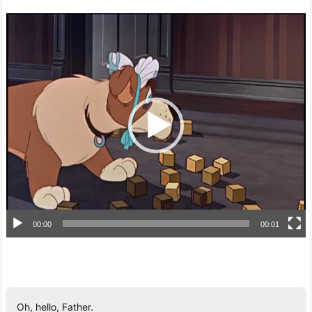
動
画
プ
レ
ー
ヤ
ー
00:00
00:01
Oh, hello, Father.