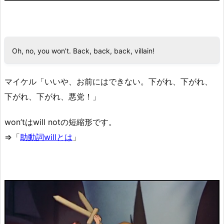
Oh, no, you won’t. Back, back, back, villain!
マイケル「いいや、お前にはできない。下がれ、下がれ、
下がれ、下がれ、悪党！」
won’tはwill notの短縮形です。
⇒「
助動詞willとは
」
動
画
プ