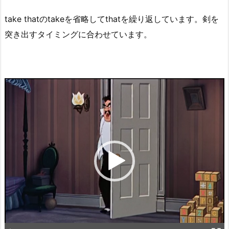
take thatのtakeを省略してthatを繰り返しています。剣を
突き出すタイミングに合わせています。
動
画
プ
レ
ー
ヤ
ー