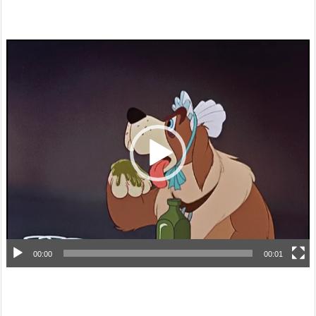
動
画
プ
レ
ー
ヤ
ー
00:00
00:01