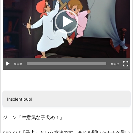
レ
ー
ヤ
ー
00:00
00:02
Insolent pup!
ジョン「生意気な子犬め！」
pupとは「子犬」という意味です。それを聞いたナナが驚い