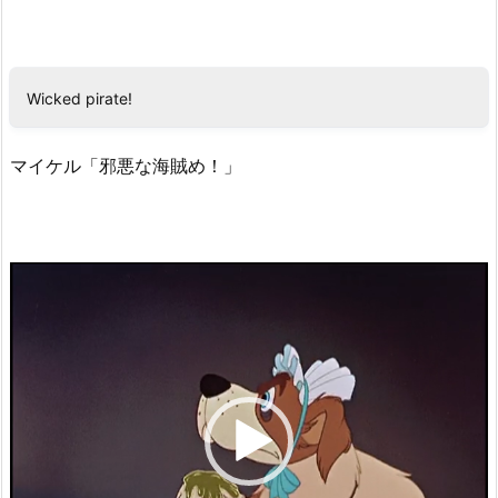
Wicked pirate!
マイケル「邪悪な海賊め！」
動
画
プ
レ
ー
ヤ
ー