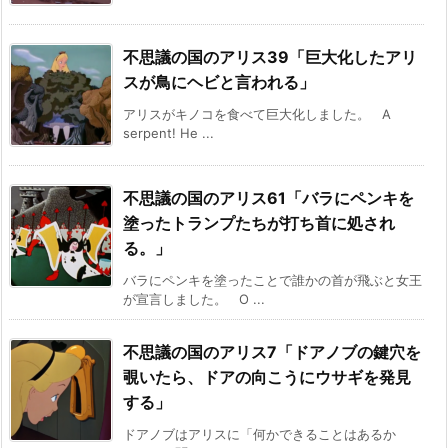
不思議の国のアリス39「巨大化したアリ
スが鳥にヘビと言われる」
アリスがキノコを食べて巨大化しました。 A
serpent! He ...
不思議の国のアリス61「バラにペンキを
塗ったトランプたちが打ち首に処され
る。」
バラにペンキを塗ったことで誰かの首が飛ぶと女王
が宣言しました。 O ...
不思議の国のアリス7「ドアノブの鍵穴を
覗いたら、ドアの向こうにウサギを発見
する」
ドアノブはアリスに「何かできることはあるか