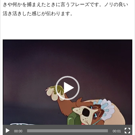
きや何かを捕まえたときに言うフレーズです。ノリの良い
活き活きした感じが伝わります。
動
画
プ
レ
ー
ヤ
ー
00:00
00:01