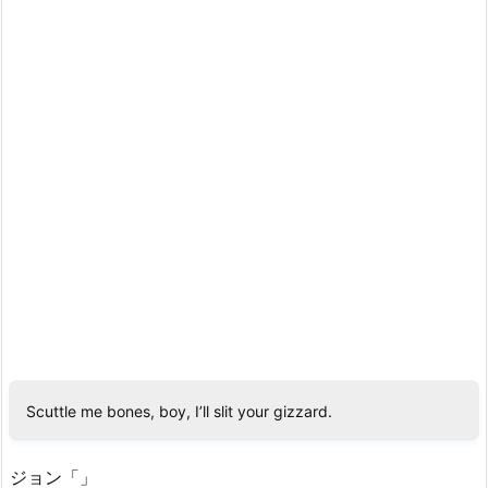
Scuttle me bones, boy, I’ll slit your gizzard.
ジョン「」