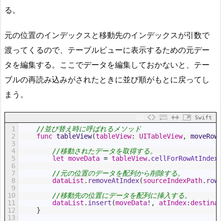
る。
元の位置のインデックスと移動先のインデックスが引数で
渡ってくるので、テーブルビューに表示するための元デー
タを編集する。ここでデータを編集しておかないと、テー
ブルの再読み込みがされたときに並び順がもとに戻ってし
まう。
Swift
1
//並び替え時に呼ばれるメソッド
2
func
tableView
(
tableView
:
UITableView
,
moveRow
3
4
//移動されたデータを取得する。
5
let
moveData
=
tableView
.
cellForRowAtIndex
6
7
//元の位置のデータを配列から削除する。
8
dataList
.
removeAtIndex
(
sourceIndexPath
.
row
9
10
//移動先の位置にデータを配列に挿入する。
11
dataList
.
insert
(
moveData
!
,
atIndex
:
destina
12
}
13