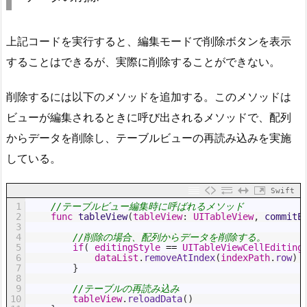
上記コードを実行すると、編集モードで削除ボタンを表示
することはできるが、実際に削除することができない。
削除するには以下のメソッドを追加する。このメソッドは
ビューが編集されるときに呼び出されるメソッドで、配列
からデータを削除し、テーブルビューの再読み込みを実施
している。
Swift
1
//テーブルビュー編集時に呼ばれるメソッド
2
func
tableView
(
tableView
:
UITableView
,
commitE
3
4
//削除の場合、配列からデータを削除する。
5
if
(
editingStyle
==
UITableViewCellEditing
6
dataList
.
removeAtIndex
(
indexPath
.
row
)
7
}
8
9
//テーブルの再読み込み
10
tableView
.
reloadData
(
)