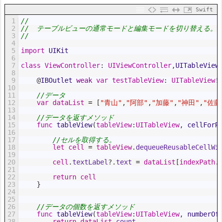
Swift
1
//
2
//  テーブルビューの通常モードと編集モードを切り替える。
3
//
4
5
import
UIKit
6
7
class
ViewController
:
UIViewController
,
UITableView
8
9
@
IBOutlet 
weak
var
testTableView
:
UITableView
!
10
11
//データ
12
var
dataList
=
[
"青山"
,
"阿部"
,
"加藤"
,
"神田"
,
"佐藤
13
14
//データを返すメソッド
15
func
tableView
(
tableView
:
UITableView
,
cellForR
16
17
//セルを取得する。
18
let
cell
=
tableView
.
dequeueReusableCellWi
19
20
cell
.
textLabel
?
.
text
=
dataList
[
indexPath
.
21
22
return
cell
23
}
24
25
26
//データの個数を返すメソッド
27
func
tableView
(
tableView
:
UITableView
,
numberOf
28
return
dataList
.
count