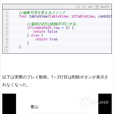
Swift
1
//編集可否を答えるメソッド
2
func
tableView
(
tableView
:
UITableView
,
canEdit
3
4
//最初の2行は削除不可にする。
5
if
(
indexPath
.
row
<
2
)
{
6
return
false
7
}
else
{
8
return
true
9
}
10
}
11
以下は実際のプレイ動画。1～2行目は削除ボタンが表示さ
れなくなった。