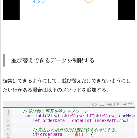
並び替えできるデータを制限する
編集はできるようにして、並び替えだけできないようにし
たい行がある場合は以下のメソッドを追加する。
Swift
1
//並び替え可否を答えるメソッド
2
func
tableView
(
tableView
:
UITableView
,
canMove
3
let
orderData
=
dataList
[
indexPath
.
row
]
4
5
//青山さん以外の行は並び替え不可にする。
6
if
(
orderData
!
=
"青山"
)
{