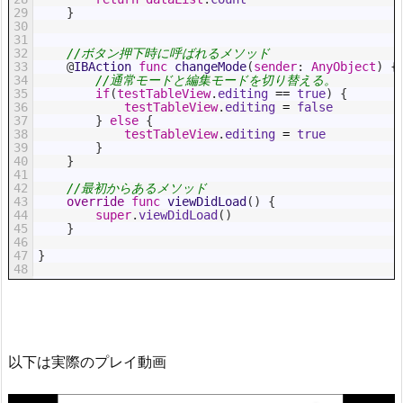
29
}
30
31
32
//ボタン押下時に呼ばれるメソッド
33
@
IBAction 
func
changeMode
(
sender
:
AnyObject
)
{
34
//通常モードと編集モードを切り替える。
35
if
(
testTableView
.
editing
==
true
)
{
36
testTableView
.
editing
=
false
37
}
else
{
38
testTableView
.
editing
=
true
39
}
40
}
41
42
//最初からあるメソッド
43
override
func
viewDidLoad
(
)
{
44
super
.
viewDidLoad
(
)
45
}
46
47
}
48
以下は実際のプレイ動画