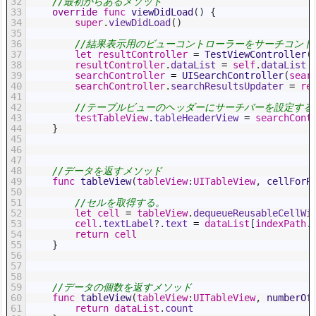
32
//最初からあるメソッド
33
override
func
viewDidLoad
(
)
{
34
super
.
viewDidLoad
(
)
35
36
//結果表示用のビューコントローラーをサーチコント
37
let
resultController
=
TestViewController
(
38
resultController
.
dataList
=
self
.
dataList
39
searchController
=
UISearchController
(
sear
40
searchController
.
searchResultsUpdater
=
re
41
42
//テーブルビューのヘッダーにサーチバーを設定する
43
testTableView
.
tableHeaderView
=
searchCont
44
}
45
46
47
48
//データを返すメソッド
49
func
tableView
(
tableView
:
UITableView
,
cellForR
50
51
//セルを取得する。
52
let
cell
=
tableView
.
dequeueReusableCellWi
53
cell
.
textLabel
?
.
text
=
dataList
[
indexPath
.
54
return
cell
55
}
56
57
58
59
//データの個数を返すメソッド
60
func
tableView
(
tableView
:
UITableView
,
numberOf
61
return
dataList
.
count