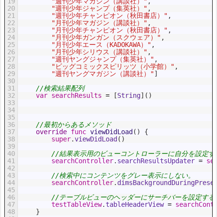
19
"週刊少年マガジン（講談社）"
,
20
"週刊少年ジャンプ（集英社）"
,
21
"週刊少年チャンピオン（秋田書店）"
,
22
"月刊少年マガジン（講談社）"
,
23
"月刊少年チャンピオン（秋田書店）"
,
24
"月刊少年ガンガン（スクウェア）"
,
25
"月刊少年エース（KADOKAWA）"
,
26
"月刊少年シリウス（講談社）"
,
27
"週刊ヤングジャンプ（集英社）"
,
28
"ビッグコミックスピリッツ（小学館）"
,
29
"週刊ヤングマガジン（講談社）"
]
30
31
//検索結果配列
32
var
searchResults
=
[
String
]
(
)
33
34
35
36
//最初からあるメソッド
37
override
func
viewDidLoad
(
)
{
38
super
.
viewDidLoad
(
)
39
40
//結果表示用のビューコントローラーに自分を設定す
41
searchController
.
searchResultsUpdater
=
se
42
43
//検索中にコンテンツをグレー表示にしない。
44
searchController
.
dimsBackgroundDuringPrese
45
46
//テーブルビューのヘッダーにサーチバーを設定する
47
testTableView
.
tableHeaderView
=
searchCont
48
}