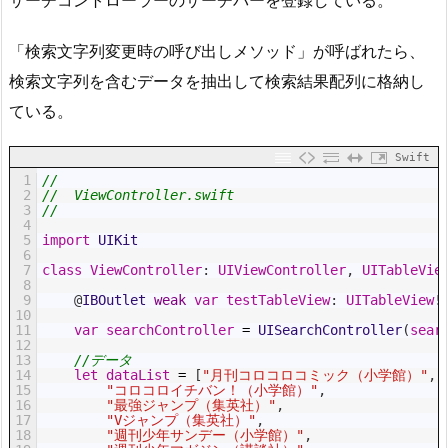
「検索文字列変更時の呼び出しメソッド」が呼ばれたら、
検索文字列を含むデータを抽出して検索結果配列に格納し
ている。
Swift
1
//
2
//  ViewController.swift
3
//
4
5
import
UIKit
6
7
class
ViewController
:
UIViewController
,
UITableVie
8
9
@
IBOutlet 
weak
var
testTableView
:
UITableView
!
10
11
var
searchController
=
UISearchController
(
sear
12
13
//データ
14
let
dataList
=
[
"月刊コロコロコミック（小学館）"
,
15
"コロコロイチバン！（小学館）"
,
16
"最強ジャンプ（集英社）"
,
17
"Vジャンプ（集英社）"
,
18
"週刊少年サンデー（小学館）"
,