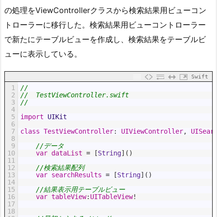
の処理をViewControllerクラスから検索結果用ビューコン
トローラーに移行した。検索結果用ビューコントローラー
で新たにテーブルビューを作成し、検索結果をテーブルビ
ューに表示している。
Swift
1
//
2
//  TestViewController.swift
3
//
4
5
import
UIKit
6
7
class
TestViewController
:
UIViewController
,
UISear
8
9
//データ
10
var
dataList
=
[
String
]
(
)
11
12
//検索結果配列
13
var
searchResults
=
[
String
]
(
)
14
15
//結果表示用テーブルビュー
16
var
tableView
:
UITableView
!
17
18