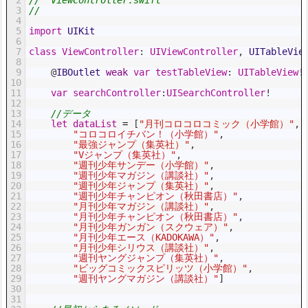
3
//
4
5
import
UIKit
6
7
class
ViewController
:
UIViewController
,
UITableVie
8
9
@
IBOutlet 
weak
var
testTableView
:
UITableView
!
10
11
var
searchController
:
UISearchController
!
12
13
//データ
14
let
dataList
=
[
"月刊コロコロコミック（小学館）"
,
15
"コロコロイチバン！（小学館）"
,
16
"最強ジャンプ（集英社）"
,
17
"Vジャンプ（集英社）"
,
18
"週刊少年サンデー（小学館）"
,
19
"週刊少年マガジン（講談社）"
,
20
"週刊少年ジャンプ（集英社）"
,
21
"週刊少年チャンピオン（秋田書店）"
,
22
"月刊少年マガジン（講談社）"
,
23
"月刊少年チャンピオン（秋田書店）"
,
24
"月刊少年ガンガン（スクウェア）"
,
25
"月刊少年エース（KADOKAWA）"
,
26
"月刊少年シリウス（講談社）"
,
27
"週刊ヤングジャンプ（集英社）"
,
28
"ビッグコミックスピリッツ（小学館）"
,
29
"週刊ヤングマガジン（講談社）"
]
30
31