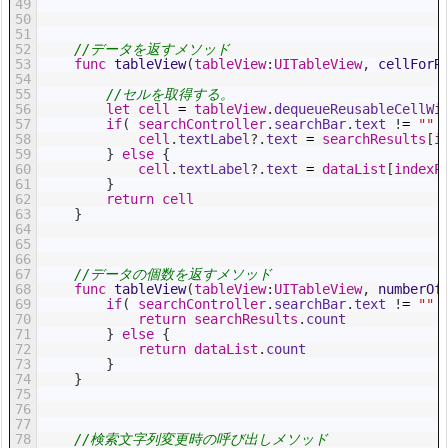
49
50
51
52
//データを返すメソッド
53
func
tableView
(
tableView
:
UITableView
,
cellForR
54
55
//セルを取得する。
56
let
cell
=
tableView
.
dequeueReusableCellWi
57
if
(
searchController
.
searchBar
.
text
!
=
""
58
cell
.
textLabel
?
.
text
=
searchResults
[
i
59
}
else
{
60
cell
.
textLabel
?
.
text
=
dataList
[
indexP
61
}
62
return
cell
63
}
64
65
66
67
//データの個数を返すメソッド
68
func
tableView
(
tableView
:
UITableView
,
numberOf
69
if
(
searchController
.
searchBar
.
text
!
=
""
70
return
searchResults
.
count
71
}
else
{
72
return
dataList
.
count
73
}
74
}
75
76
77
78
//検索文字列変更時の呼び出しメソッド