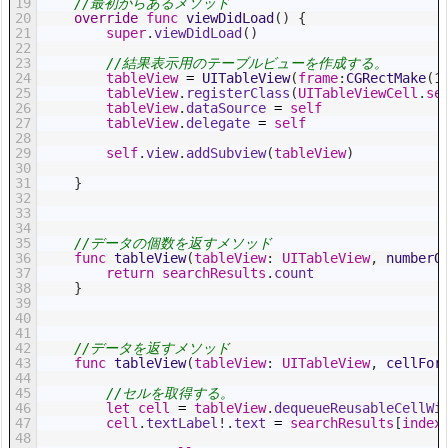
19
//最初からあるメソッド
20
override
func
viewDidLoad
(
)
{
21
super
.
viewDidLoad
(
)
22
23
//結果表示用のテーブルビューを作成する。
24
tableView
=
UITableView
(
frame
:
CGRectMake
(
1
25
tableView
.
registerClass
(
UITableViewCell
.
se
26
tableView
.
dataSource
=
self
27
tableView
.
delegate
=
self
28
29
self
.
view
.
addSubview
(
tableView
)
30
31
}
32
33
34
35
//データの個数を返すメソッド
36
func
tableView
(
tableView
:
UITableView
,
numberO
37
return
searchResults
.
count
38
}
39
40
41
42
//データを返すメソッド
43
func
tableView
(
tableView
:
UITableView
,
cellFor
44
45
//セルを取得する。
46
let
cell
=
tableView
.
dequeueReusableCellWi
47
cell
.
textLabel
!
.
text
=
searchResults
[
index
48