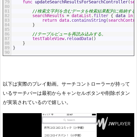
79
func
updateSearchResultsForSearchController
(
se
80
81
//検索文字列を含むデータを検索結果配列に格納する
82
searchResults
=
dataList
.
filter
{
data 
in
83
return
data
.
containsString
(
searchContr
84
}
85
86
//テーブルビューを再読み込みする。
87
testTableView
.
reloadData
(
)
88
}
89
}
90
以下は実際のプレイ動画。サーチコントローラーが持って
いるサーチバーは最初からキャンセルボタンや削除ボタン
が実装されているので嬉しい。