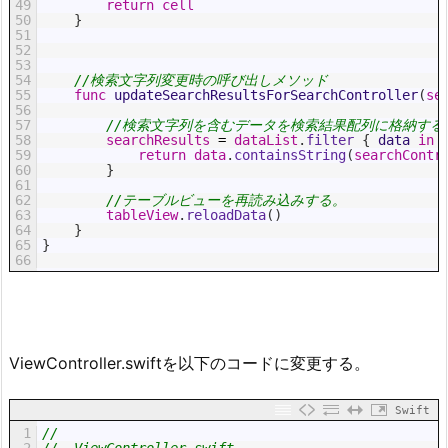
49
return
cell
50
}
51
52
53
54
//検索文字列変更時の呼び出しメソッド
55
func
updateSearchResultsForSearchController
(
se
56
57
//検索文字列を含むデータを検索結果配列に格納する
58
searchResults
=
dataList
.
filter
{
data 
in
59
return
data
.
containsString
(
searchContr
60
}
61
62
//テーブルビューを再読み込みする。
63
tableView
.
reloadData
(
)
64
}
65
}
66
ViewController.swiftを以下のコードに変更する。
Swift
1
//
2
//  ViewController.swift