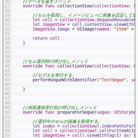
26
//データを返すメソッド
27
override
func
collectionView
(
collectionView
:
U
28
29
//セルを取得し、イメージビューに画像を設定して返
30
let
cell
=
collectionView
.
dequeueReusableC
31
let
imageView
=
cell
.
contentView
.
viewWithT
32
imageView
.
image
=
UIImage
(
named
:
"item"
+
33
34
return
cell
35
}
36
37
38
39
//セル選択時の呼び出しメソッド
40
override
func
collectionView
(
collectionView
:
U
41
42
//セグエを実行する。
43
performSegueWithIdentifier
(
"TestSegue"
,
se
44
45
}
46
47
48
49
//画面遷移実行前の呼び出しメソッド
50
override
func
prepareForSegue
(
segue
:
UIStorybo
51
52
//選択中のセルの画像を取得する。
53
let
index
=
collectionView
?
.
indexPathsForS
54
let
cell
=
collectionView
?
.
cellForItemAtIn
55
let
imageView
=
cell
!
.
viewWithTag
(
1
)
as
!
U