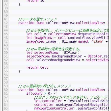
36
return
10
37
}
38
39
40
41
//データを返すメソッド
42
override
func
collectionView
(
collectionView
:
U
43
44
//セルを取得し、イメージビューに画像を設定して返
45
let
cell
=
collectionView
.
dequeueReusableC
46
let
imageView
=
cell
.
contentView
.
viewWithT
47
imageView
.
image
=
UIImage
(
named
:
"item"
+
48
49
//セル選択時の背景色を設定する。
50
let
selectedView
=
UIView
(
)
51
selectedView
.
backgroundColor
=
UIColor
.
red
52
cell
.
selectedBackgroundView
=
selectedView
53
54
return
cell
55
}
56
57
58
59
//セル選択時の呼び出しメソッド
60
override
func
collectionView
(
collectionView
:
U
61
if
(
count
>
0
)
{
62
//自クラスのインスタンスを作り、ナビゲーショ
63
let
controller
=
TestCollectionViewCon
64
controller
.
useLayoutToLayoutNavigation
65
navigationController
!
.
pushViewControll