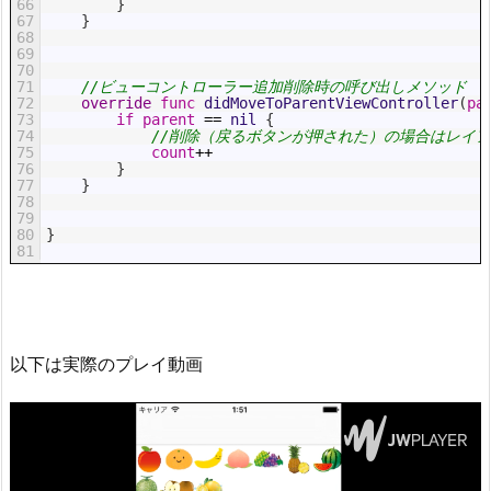
66
}
67
}
68
69
70
71
//ビューコントローラー追加削除時の呼び出しメソッド
72
override
func
didMoveToParentViewController
(
pa
73
if
parent
==
nil
{
74
//削除（戻るボタンが押された）の場合はレイ
75
count
++
76
}
77
}
78
79
80
}
81
以下は実際のプレイ動画