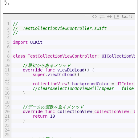
う。
Swift
1
//
2
//  TestCollectionViewController.swift
3
//
4
5
import
UIKit
6
7
8
class
TestCollectionViewController
:
 UICollectionVi
9
10
//最初からあるメソッド
11
override
func
viewDidLoad
(
)
{
12
super
.
viewDidLoad
(
)
13
14
collectionView
?
.
backgroundColor
=
UIColor
.
15
//clearsSelectionOnViewWillAppear = false
16
}
17
18
19
//データの個数を返すメソッド
20
override
func
collectionView
(
collectionView
:
U
21
return
10
22
}
23
24
25