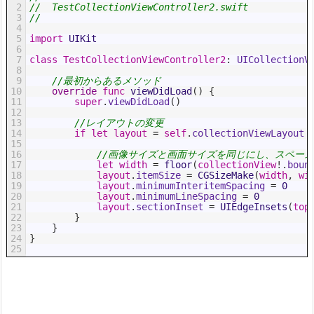
2
//  TestCollectionViewController2.swift
3
//
4
5
import
UIKit
6
7
class
TestCollectionViewController2
:
 UICollectionV
8
9
//最初からあるメソッド
10
override
func
viewDidLoad
(
)
{
11
super
.
viewDidLoad
(
)
12
13
//レイアウトの変更
14
if
let
layout
=
self
.
collectionViewLayout
15
16
//画像サイズと画面サイズを同じにし、スペー
17
let
width
=
floor
(
collectionView
!
.
boun
18
layout
.
itemSize
=
CGSizeMake
(
width
,
wi
19
layout
.
minimumInteritemSpacing
=
0
20
layout
.
minimumLineSpacing
=
0
21
layout
.
sectionInset
=
UIEdgeInsets
(
top
22
}
23
}
24
}
25