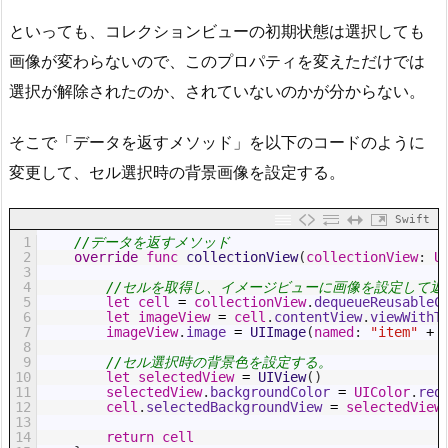
といっても、コレクションビューの初期状態は選択しても
画像が変わらないので、このプロパティを変えただけでは
選択が解除されたのか、されていないのかが分からない。
そこで「データを返すメソッド」を以下のコードのように
変更して、セル選択時の背景画像を設定する。
Swift
1
//データを返すメソッド
2
override
func
collectionView
(
collectionView
:
U
3
4
//セルを取得し、イメージビューに画像を設定して返
5
let
cell
=
collectionView
.
dequeueReusableC
6
let
imageView
=
cell
.
contentView
.
viewWithT
7
imageView
.
image
=
UIImage
(
named
:
"item"
+
8
9
//セル選択時の背景色を設定する。
10
let
selectedView
=
UIView
(
)
11
selectedView
.
backgroundColor
=
UIColor
.
red
12
cell
.
selectedBackgroundView
=
selectedView
13
14
return
cell