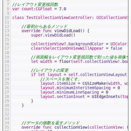
7
//レイアウト変更残回数
8
var
count
:
CGFloat
=
7.0
9
10
class
TestCollectionViewController
:
UICollectionVi
11
12
//最初からあるメソッド
13
override
func
viewDidLoad
(
)
{
14
super
.
viewDidLoad
(
)
15
16
collectionView
?
.
backgroundColor
=
UIColor
.
17
clearsSelectionOnViewWillAppear
=
false
18
19
//画面幅をレイアウト変更残回数で割った値を画像サ
20
let
width
=
floor
(
self
.
collectionView
!
.
bou
21
22
//レイアウトの変更
23
if
let
layout
=
self
.
collectionViewLayout
24
//スペースを無くす。
25
layout
.
itemSize
=
CGSizeMake
(
width
,
wi
26
layout
.
minimumInteritemSpacing
=
0
27
layout
.
minimumLineSpacing
=
0
28
layout
.
sectionInset
=
UIEdgeInsets
(
top
29
}
30
}
31
32
33
34
//データの個数を返すメソッド
35
override
func
collectionView
(
collectionView
:
U