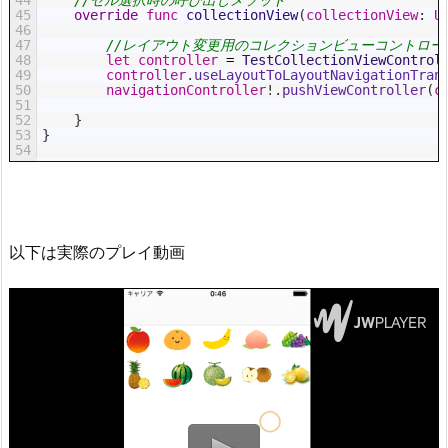
45
override
func
collectionView
(
collectionView
:
U
46
47
//レイアウト変更用のコレクションビューコントロー
48
let
controller
=
TestCollectionViewControl
49
controller
.
useLayoutToLayoutNavigationTran
50
navigationController
!
.
pushViewController
(
c
51
52
}
53
}
54
以下は実際のプレイ動画