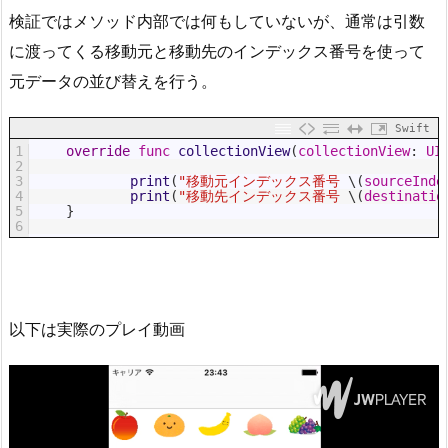
検証ではメソッド内部では何もしていないが、通常は引数
に渡ってくる移動元と移動先のインデックス番号を使って
元データの並び替えを行う。
Swift
1
override
func
collectionView
(
collectionView
:
UI
2
3
print
(
"移動元インデックス番号 
\
(
sourceInde
4
print
(
"移動先インデックス番号 
\
(
destinatio
5
}
6
以下は実際のプレイ動画