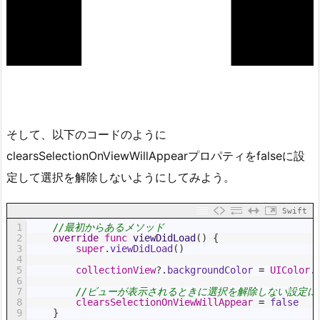
そして、以下のコードのように
clearsSelectionOnViewWillAppearプロパティをfalseに設
定して選択を解除しないようにしてみよう。
Swift
1
//最初からあるメソッド
2
override
func
viewDidLoad
(
)
{
3
super
.
viewDidLoad
(
)
4
5
collectionView
?
.
backgroundColor
=
UIColor
.
6
7
//ビューが表示されるときに選択を解除しない設定に
8
clearsSelectionOnViewWillAppear
=
false
9
}