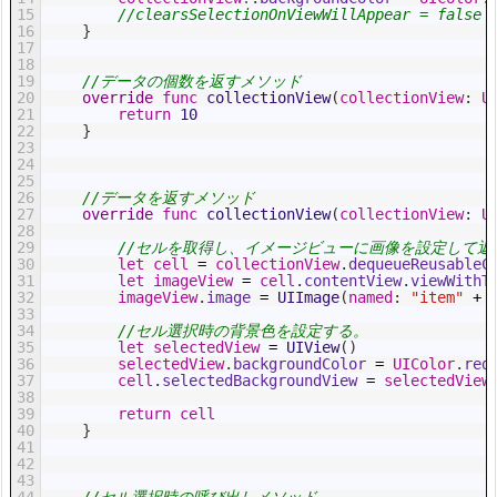
15
//clearsSelectionOnViewWillAppear = false
16
}
17
18
19
//データの個数を返すメソッド
20
override
func
collectionView
(
collectionView
:
U
21
return
10
22
}
23
24
25
26
//データを返すメソッド
27
override
func
collectionView
(
collectionView
:
U
28
29
//セルを取得し、イメージビューに画像を設定して返
30
let
cell
=
collectionView
.
dequeueReusableC
31
let
imageView
=
cell
.
contentView
.
viewWithT
32
imageView
.
image
=
UIImage
(
named
:
"item"
+
33
34
//セル選択時の背景色を設定する。
35
let
selectedView
=
UIView
(
)
36
selectedView
.
backgroundColor
=
UIColor
.
red
37
cell
.
selectedBackgroundView
=
selectedView
38
39
return
cell
40
}
41
42
43
44
//セル選択時の呼び出しメソッド