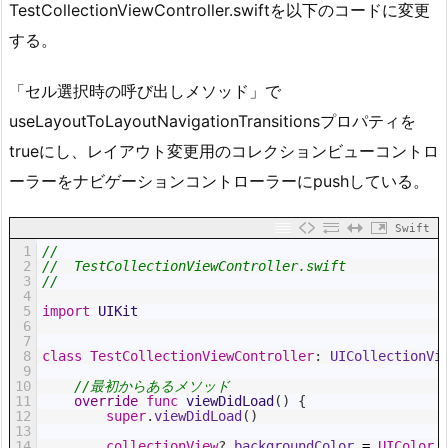
TestCollectionViewController.swiftを以下のコードに変更
する。
「セル選択時の呼び出しメソッド」で
useLayoutToLayoutNavigationTransitionsプロパティを
trueにし、レイアウト変更用のコレクションビューコントロ
ーラーをナビゲーションコントローラーにpushしている。
Swift
1
//
2
//  TestCollectionViewController.swift
3
//
4
5
import
UIKit
6
7
8
class
TestCollectionViewController
:
 UICollectionVi
9
10
//最初からあるメソッド
11
override
func
viewDidLoad
(
)
{
12
super
.
viewDidLoad
(
)
13
14
collectionView
?
.
backgroundColor
=
UIColor
.