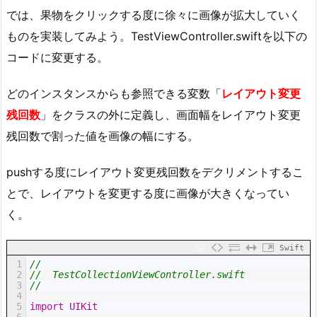
では、果物をクリックする度に徐々に画像が拡大していく
ものを実装してみよう。TestViewController.swiftを以下の
コードに変更する。
どのインスタンスからも参照できる変数「
レイアウト変更
残回数
」をクラスの外に定義し、画面幅をレイアウト変更
残回数で割った値を画像の幅にする。
pushする度にレイアウト変更残回数をデクリメントするこ
とで、レイアウトを変更する度に画像が大きくなってい
く。
Swift
1
//
2
//  TestCollectionViewController.swift
3
//
4
5
import
UIKit
6