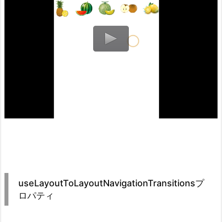
useLayoutToLayoutNavigationTransitionsプ
ロパティ