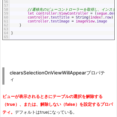
56
57
58
//遷移先のビューコントローラーを取得し、インス
59
let
controller
:
ViewController
=
(
segue
.
des
60
controller
.
testTitle
=
String
(
index
!
.
row
)
61
controller
.
testImage
=
imageView
.
image
62
}
63
64
}
65
clearsSelectionOnViewWillAppearプロパテ
ィ
ビューが表示されるときにテーブルの選択を解除する
（true）、または、解除しない（false）を設定するプロパ
ティ。
デフォルトはtrueになっている。