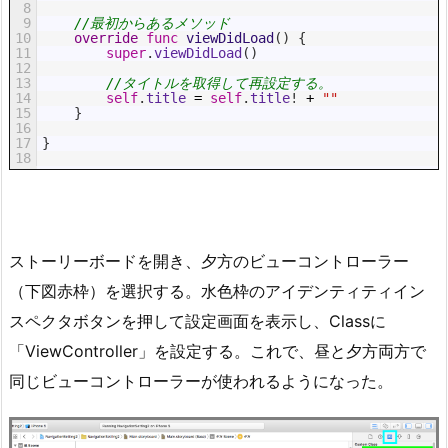
8
9
//最初からあるメソッド
10
override
func
viewDidLoad
(
)
{
11
super
.
viewDidLoad
(
)
12
13
//タイトルを取得して再設定する。
14
self
.
title
=
self
.
title
!
+
""
15
}
16
17
}
18
ストーリーボードを開き、夕方のビューコントローラー
（下図赤枠）を選択する。水色枠のアイデンティティイン
スペクタボタンを押して設定画面を表示し、Classに
「ViewController」を設定する。これで、昼と夕方両方で
同じビューコントローラーが使われるようになった。