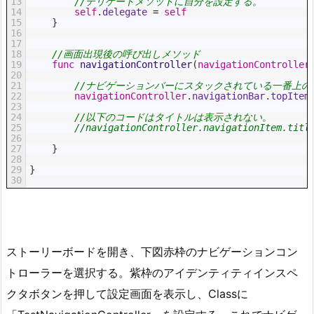
13
//デリゲートメソッドに自分を設定する。
14
self
.
delegate
=
self
15
}
16
17
18
//画面出現後の呼び出しメソッド
19
func
navigationController
(
navigationController
20
21
//ナビゲーションバーにスタックされている一番上
22
navigationController
.
navigationBar
.
topItem
23
24
//以下のコードはタイトルは表示されない。
25
//navigationController.navigationItem.titl
26
27
}
28
29
}
30
ストーリーボードを開き、下図赤枠のナビゲーションコン
トローラーを選択する。紫枠のアイデンティティインスペ
クタボタンを押して設定画面を表示し、Classに