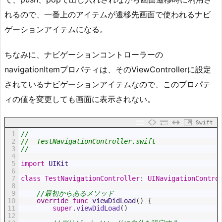
れるので、一番上のアイテムが遷移先画面で使われるナビ
ゲーションアイテムになる。
ちなみに、ナビゲーションコントローラーの
navigationItemプロパティは、そのViewControllerに設定
されているナビゲーションアイテムなので、このプロパテ
ィの値を変更しても画面に表示されない。
Swift
1
//
2
//  TestNavigationController.swift
3
//
4
5
import
UIKit
6
7
class
TestNavigationController
:
UINavigationContro
8
9
//最初からあるメソッド
10
override
func
viewDidLoad
(
)
{
11
super
.
viewDidLoad
(
)
12