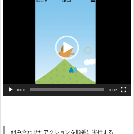
動
画
プ
レ
ー
ヤ
ー
00:00
00:12
組み合わせたアクションを順番に実行する