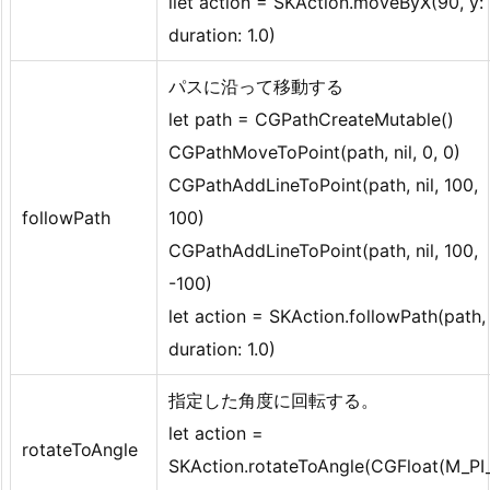
llet action = SKAction.moveByX(90, y: 
duration: 1.0)
パスに沿って移動する
let path = CGPathCreateMutable()
CGPathMoveToPoint(path, nil, 0, 0)
CGPathAddLineToPoint(path, nil, 100,
followPath
100)
CGPathAddLineToPoint(path, nil, 100,
-100)
let action = SKAction.followPath(path,
duration: 1.0)
指定した角度に回転する。
let action =
rotateToAngle
SKAction.rotateToAngle(CGFloat(M_PI_