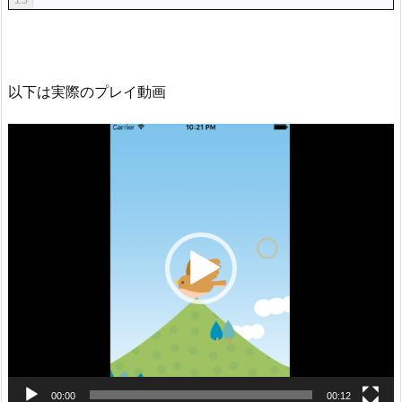
以下は実際のプレイ動画
動
画
プ
レ
ー
ヤ
ー
00:00
00:12