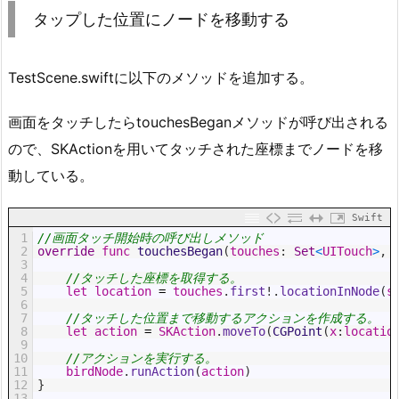
タップした位置にノードを移動する
TestScene.swiftに以下のメソッドを追加する。
画面をタッチしたらtouchesBeganメソッドが呼び出される
ので、SKActionを用いてタッチされた座標までノードを移
動している。
Swift
1
//画面タッチ開始時の呼び出しメソッド
2
override
func
touchesBegan
(
touches
:
Set
<
UITouch
>
,
3
4
//タッチした座標を取得する。
5
let
location
=
touches
.
first
!
.
locationInNode
(
s
6
7
//タッチした位置まで移動するアクションを作成する。
8
let
action
=
SKAction
.
moveTo
(
CGPoint
(
x
:
locatio
9
10
//アクションを実行する。
11
birdNode
.
runAction
(
action
)
12
}
13