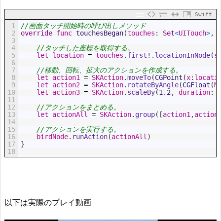
Swift
1
//画面タッチ開始時の呼び出しメソッド
2
override
func
touchesBegan
(
touches
:
Set
<
UITouch
>
,
3
4
//タッチした座標を取得する。
5
let
location
=
touches
.
first
!
.
locationInNode
(
s
6
7
//移動、回転、拡大のアクションを作成する。
8
let
action1
=
SKAction
.
moveTo
(
CGPoint
(
x
:
locati
9
let
action2
=
SKAction
.
rotateByAngle
(
CGFloat
(
M
10
let
action3
=
SKAction
.
scaleBy
(
1.2
,
duration
:
11
12
//アクションをまとめる。
13
let
actionAll
=
SKAction
.
group
(
[
action1
,
action
14
15
//アクションを実行する。
16
birdNode
.
runAction
(
actionAll
)
17
}
18
以下は実際のプレイ動画