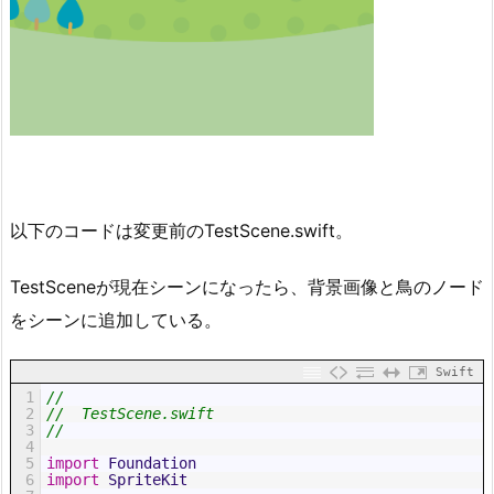
以下のコードは変更前のTestScene.swift。
TestSceneが現在シーンになったら、背景画像と鳥のノード
をシーンに追加している。
Swift
1
//
2
//  TestScene.swift
3
//
4
5
import
Foundation
6
import
SpriteKit