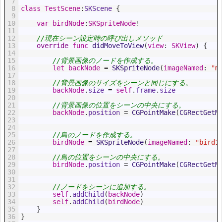
7
8
class
TestScene
:
SKScene
{
9
10
var
birdNode
:
SKSpriteNode
!
11
12
//現在シーン設定時の呼び出しメソッド
13
override
func
didMoveToView
(
view
:
SKView
)
{
14
15
//背景画像のノードを作成する。
16
let
backNode
=
SKSpriteNode
(
imageNamed
:
"m
17
18
//背景画像のサイズをシーンと同じにする。
19
backNode
.
size
=
self
.
frame
.
size
20
21
//背景画像の位置をシーンの中央にする。
22
backNode
.
position
=
CGPointMake
(
CGRectGetM
23
24
25
//鳥のノードを作成する。
26
birdNode
=
SKSpriteNode
(
imageNamed
:
"bird1
27
28
//鳥の位置をシーンの中央にする。
29
birdNode
.
position
=
CGPointMake
(
CGRectGetM
30
31
32
//ノードをシーンに追加する。
33
self
.
addChild
(
backNode
)
34
self
.
addChild
(
birdNode
)
35
}
36
}