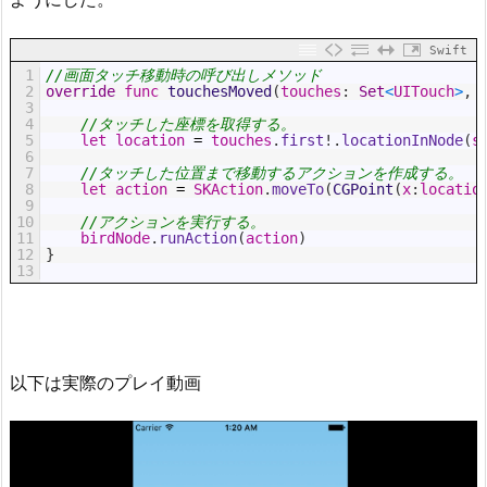
Swift
1
//画面タッチ移動時の呼び出しメソッド
2
override
func
touchesMoved
(
touches
:
Set
<
UITouch
>
,
3
4
//タッチした座標を取得する。
5
let
location
=
touches
.
first
!
.
locationInNode
(
s
6
7
//タッチした位置まで移動するアクションを作成する。
8
let
action
=
SKAction
.
moveTo
(
CGPoint
(
x
:
locatio
9
10
//アクションを実行する。
11
birdNode
.
runAction
(
action
)
12
}
13
以下は実際のプレイ動画
動
画