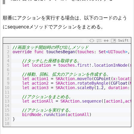
順番にアクションを実行する場合は、以下のコードのよう
にsequenceメソッドでアクションをまとめる。
Swift
1
//画面タッチ開始時の呼び出しメソッド
2
override
func
touchesBegan
(
touches
:
Set
<
UITouch
>
,
3
4
//タッチした座標を取得する。
5
let
location
=
touches
.
first
!
.
locationInNode
(
s
6
7
//移動、回転、拡大のアクションを作成する。
8
let
action1
=
SKAction
.
moveTo
(
CGPoint
(
x
:
locati
9
let
action2
=
SKAction
.
rotateByAngle
(
CGFloat
(
M
10
let
action3
=
SKAction
.
scaleBy
(
1.2
,
duration
:
11
12
//アクションをまとめる。
13
let
actionAll
=
SKAction
.
sequence
(
[
action1
,
act
14
15
//アクションを実行する。
16
birdNode
.
runAction
(
actionAll
)
17
}
18