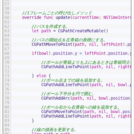
57
58
59
//1フレームごとの呼び出しメソッド
60
override
func
update
(
currentTime
:
NSTimeInterv
61
62
//パスを作成する。
63
let
path
=
CGPathCreateMutable
(
)
64
65
//パスの開始点を左青箱の座標にする。
66
CGPathMoveToPoint
(
path
,
nil
,
leftPoint
!
.
po
67
68
if
(
bowl
!
.
position
.
y
>
leftPoint
.
position
.
y
69
70
//ボールが青箱よりも上にあるときは青箱同士
71
CGPathAddLineToPoint
(
path
,
nil
,
rightP
72
73
}
else
{
74
//ボール左までの線を追加する。
75
CGPathAddLineToPoint
(
path
,
nil
,
bowl
.
p
76
77
//ボール下半分を円で囲む。
78
CGPathAddArc
(
path
,
nil
,
bowl
.
position
.
79
80
//ボール右から右青箱への線を追加する。
81
CGPathMoveToPoint
(
path
,
nil
,
bowl
.
posi
82
CGPathAddLineToPoint
(
path
,
nil
,
rightP
83
}
84
85
//線の描画を更新する。