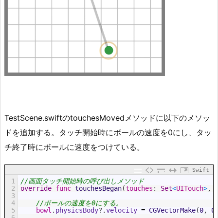
TestScene.swiftのtouchesMovedメソッドに以下のメソッ
ドを追加する。タッチ開始時にボールの速度を0にし、タッ
チ終了時にボールに速度をつけている。
Swift
1
//画面タッチ開始時の呼び出しメソッド
2
override
func
touchesBegan
(
touches
:
Set
<
UITouch
>
,
3
4
//ボールの速度を0にする。
5
bowl
.
physicsBody
?
.
velocity
=
CGVectorMake
(
0
,
0
6