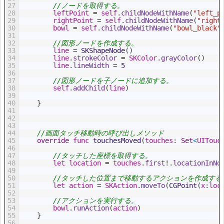
27
//ノードを取得する。
28
leftPoint
=
self
.
childNodeWithName
(
"left_p
29
rightPoint
=
self
.
childNodeWithName
(
"right
30
bowl
=
self
.
childNodeWithName
(
"bowl_black"
31
32
//図形ノードを作成する。
33
line
=
SKShapeNode
(
)
34
line
.
strokeColor
=
SKColor
.
grayColor
(
)
35
line
.
lineWidth
=
5
36
37
//図形ノードを子ノードに追加する。
38
self
.
addChild
(
line
)
39
40
}
41
42
43
44
//画面タッチ移動時の呼び出しメソッド
45
override
func
touchesMoved
(
touches
:
Set
<
UITouc
46
47
//タッチした座標を取得する。
48
let
location
=
touches
.
first
!
.
locationInNo
49
50
//タッチした位置まで移動するアクションを作成する
51
let
action
=
SKAction
.
moveTo
(
CGPoint
(
x
:
loc
52
53
//アクションを実行する。
54
bowl
.
runAction
(
action
)
55
}
56