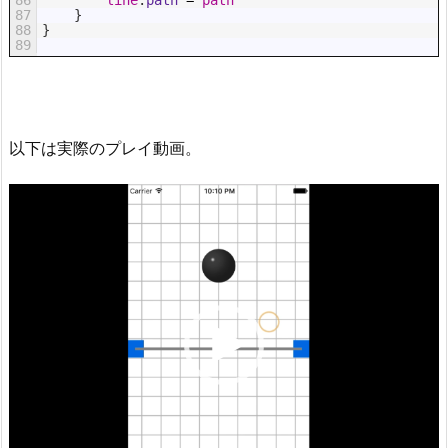
86
line
.
path
=
path
87
}
88
}
89
以下は実際のプレイ動画。
動
画
プ
レ
ー
ヤ
ー