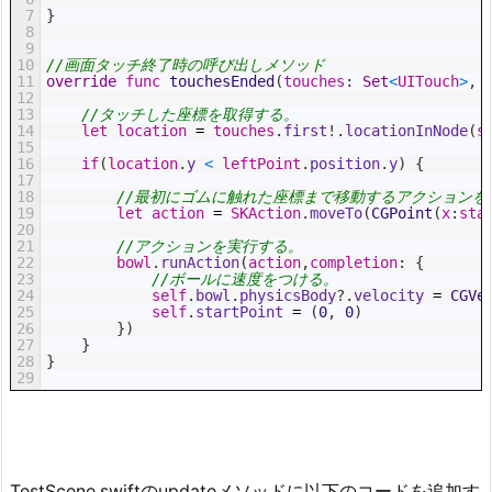
7
}
8
9
10
//画面タッチ終了時の呼び出しメソッド
11
override
func
touchesEnded
(
touches
:
Set
<
UITouch
>
,
12
13
//タッチした座標を取得する。
14
let
location
=
touches
.
first
!
.
locationInNode
(
s
15
16
if
(
location
.
y
<
leftPoint
.
position
.
y
)
{
17
18
//最初にゴムに触れた座標まで移動するアクションを
19
let
action
=
SKAction
.
moveTo
(
CGPoint
(
x
:
sta
20
21
//アクションを実行する。
22
bowl
.
runAction
(
action
,
completion
:
{
23
//ボールに速度をつける。
24
self
.
bowl
.
physicsBody
?
.
velocity
=
CGVe
25
self
.
startPoint
=
(
0
,
0
)
26
}
)
27
}
28
}
29
TestScene.swiftのupdateメソッドに以下のコードを追加す