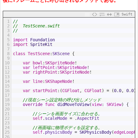
Swift
1
//
2
//  TestScene.swift
3
//
4
5
import
Foundation
6
import
SpriteKit
7
8
class
TestScene
:
SKScene
{
9
10
var
bowl
:
SKSpriteNode
!
11
var
leftPoint
:
SKSpriteNode
!
12
var
rightPoint
:
SKSpriteNode
!
13
14
var
line
:
SKShapeNode
!
15
16
var
startPoint
:
(
CGFloat
,
CGFloat
)
=
(
0.0
,
0.0
)
17
18
//現在シーン設定時の呼び出しメソッド
19
override
func
didMoveToView
(
view
:
SKView
)
{
20
21
//シーンを画面サイズに合わせる。
22
self
.
scaleMode
=
.
AspectFit
23
24
//画面端に物理ボディを設定する。
25
self
.
physicsBody
=
SKPhysicsBody
(
edgeLoopF
26