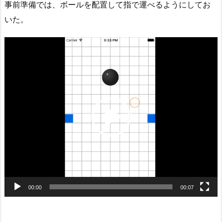
事前準備では、ボールを配置して指で運べるようにしてお
いた。
動
画
プ
レ
ー
ヤ
ー
00:00
00:07