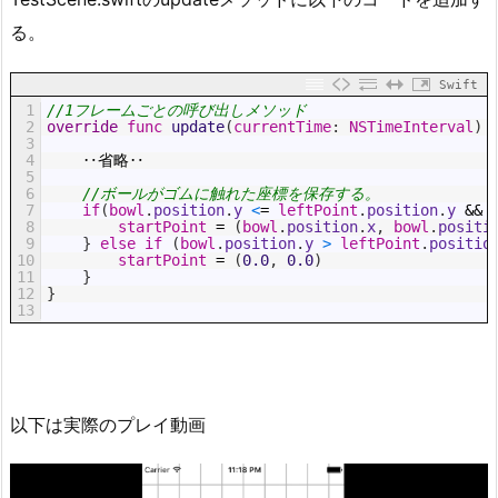
る。
Swift
1
//1フレームごとの呼び出しメソッド
2
override
func
update
(
currentTime
:
NSTimeInterval
)
3
4
‥省略‥
5
6
//ボールがゴムに触れた座標を保存する。
7
if
(
bowl
.
position
.
y
<
=
leftPoint
.
position
.
y
&&
8
startPoint
=
(
bowl
.
position
.
x
,
bowl
.
positi
9
}
else
if
(
bowl
.
position
.
y
>
leftPoint
.
positio
10
startPoint
=
(
0.0
,
0.0
)
11
}
12
}
13
以下は実際のプレイ動画
動