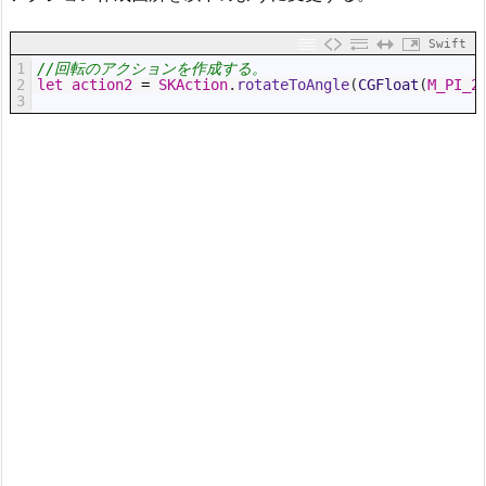
Swift
1
//回転のアクションを作成する。
2
let
action2
=
SKAction
.
rotateToAngle
(
CGFloat
(
M_PI_2
3