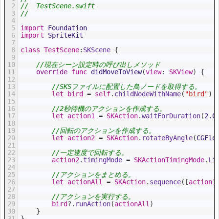
2
//  TestScene.swift
3
//
4
5
import
Foundation
6
import
SpriteKit
7
8
class
TestScene
:
SKScene
{
9
10
//現在シーン設定時の呼び出しメソッド
11
override
func
didMoveToView
(
view
:
SKView
)
{
12
13
//SKSファイルに配置した鳥ノードを取得する。
14
let
bird
=
self
.
childNodeWithName
(
"bird"
)
15
16
//2秒待機のアクションを作成する。
17
let
action1
=
SKAction
.
waitForDuration
(
2.0
18
19
//回転のアクションを作成する。
20
let
action2
=
SKAction
.
rotateByAngle
(
CGFlo
21
22
//一定速度で回転する。
23
action2
.
timingMode
=
SKActionTimingMode
.
Li
24
25
//アクションをまとめる。
26
let
actionAll
=
SKAction
.
sequence
(
[
action1
27
28
//アクションを実行する。
29
bird
?
.
runAction
(
actionAll
)
30
}
31
}