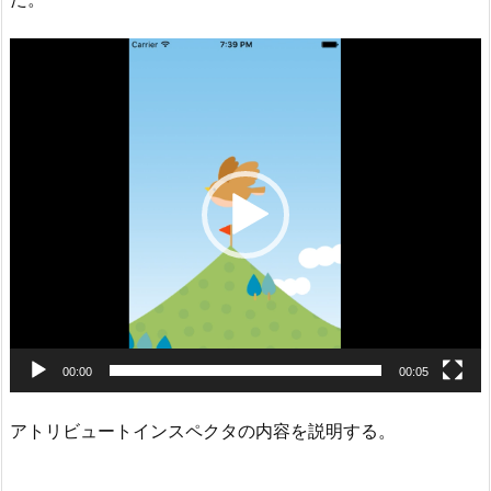
動
画
プ
レ
ー
ヤ
ー
00:00
00:05
アトリビュートインスペクタの内容を説明する。