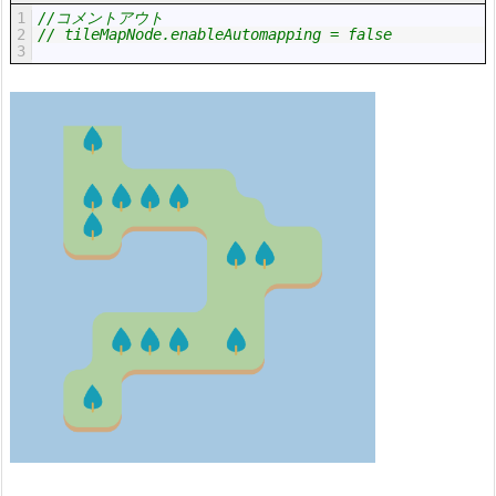
1
//コメントアウト
2
// tileMapNode.enableAutomapping = false
3