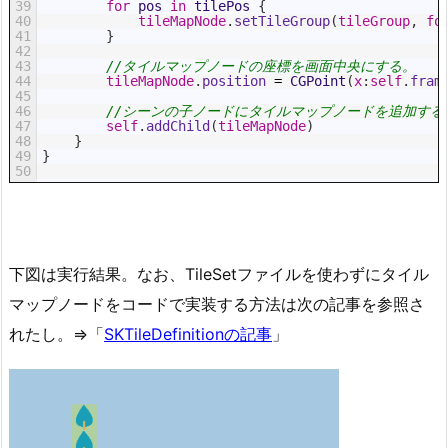
39
for
pos
in
tilePos
{
40
tileMapNode
.
setTileGroup
(
tileGroup
,
fo
41
}
42
43
//タイルマップノードの座標を画面中央にする。
44
tileMapNode
.
position
=
CGPoint
(
x
:
self
.
fram
45
46
//シーンの子ノードにタイルマップノードを追加する
47
self
.
addChild
(
tileMapNode
)
48
}
49
}
50
下図は実行結果。なお、TileSetファイルを使わずにタイル
マップノードをコードで実装する方法は次の記事を参照さ
れたし。⇒「
SKTileDefinitionの記事
」