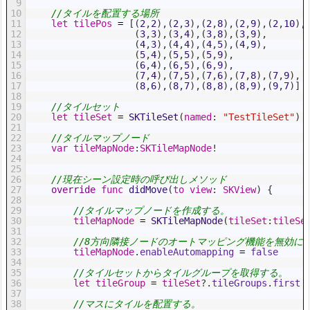
9
10
//タイルを配置する場所
11
let
tilePos
=
[
(
2
,
2
)
,
(
2
,
3
)
,
(
2
,
8
)
,
(
2
,
9
)
,
(
2
,
10
)
,
12
(
3
,
3
)
,
(
3
,
4
)
,
(
3
,
8
)
,
(
3
,
9
)
,
13
(
4
,
3
)
,
(
4
,
4
)
,
(
4
,
5
)
,
(
4
,
9
)
,
14
(
5
,
4
)
,
(
5
,
5
)
,
(
5
,
9
)
,
15
(
6
,
4
)
,
(
6
,
5
)
,
(
6
,
9
)
,
16
(
7
,
4
)
,
(
7
,
5
)
,
(
7
,
6
)
,
(
7
,
8
)
,
(
7
,
9
)
,
17
(
8
,
6
)
,
(
8
,
7
)
,
(
8
,
8
)
,
(
8
,
9
)
,
(
9
,
7
)
]
18
19
//タイルセット
20
let
tileSet
=
SKTileSet
(
named
:
"TestTileSet"
)
21
22
//タイルマップノード
23
var
tileMapNode
:
SKTileMapNode
!
24
25
26
//現在シーン設定時の呼び出しメソッド
27
override
func
didMove
(
to
view
:
SKView
)
{
28
29
//タイルマップノードを作成する。
30
tileMapNode
=
SKTileMapNode
(
tileSet
:
tileSe
31
32
//8方向隣接ノードのオートマッピング機能を無効に
33
tileMapNode
.
enableAutomapping
=
false
34
35
//タイルセットからタイルグループを取得する。
36
let
tileGroup
=
tileSet
?
.
tileGroups
.
first
37
38
//マスにタイルを配置する。