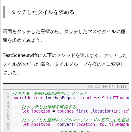
タッチしたタイルを求める
画面をタッチした座標から、タッチしたマスやタイルの種
類を求めてみよう。
TestScene.swiftに以下のメソッドを追加する。タッチした
タイルが木だった場合、タイルグループを桜の木に変更し
ている。
Swift
1
//画面タッチ開始時の呼び出しメソッド
2
override
func
touchesBegan
(
_
touches
:
Set
<
UITouch
>
3
4
//タッチした座標を取得する。
5
let
location
=
touches
.
first
!
.
location
(
in
:
sel
6
7
//タッチした座標をタイルマップノードを基準にした座標
8
let
position
=
convert
(
location
,
to
:
tileMapNo
9