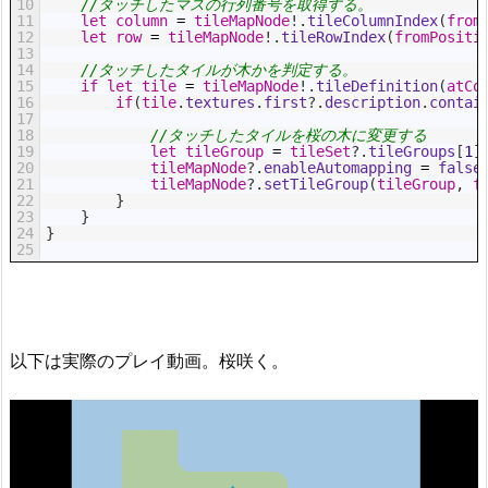
10
//タッチしたマスの行列番号を取得する。
11
let
column
=
tileMapNode
!
.
tileColumnIndex
(
from
12
let
row
=
tileMapNode
!
.
tileRowIndex
(
fromPositi
13
14
//タッチしたタイルが木かを判定する。
15
if
let
tile
=
tileMapNode
!
.
tileDefinition
(
atCo
16
if
(
tile
.
textures
.
first
?
.
description
.
contai
17
18
//タッチしたタイルを桜の木に変更する
19
let
tileGroup
=
tileSet
?
.
tileGroups
[
1
]
20
tileMapNode
?
.
enableAutomapping
=
false
21
tileMapNode
?
.
setTileGroup
(
tileGroup
,
f
22
}
23
}
24
}
25
以下は実際のプレイ動画。桜咲く。
動
画
プ