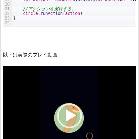
20
21
//アクションを実行する。
22
circle
.
runAction
(
action
)
23
}
24
以下は実際のプレイ動画
動
画
プ
レ
ー
ヤ
ー