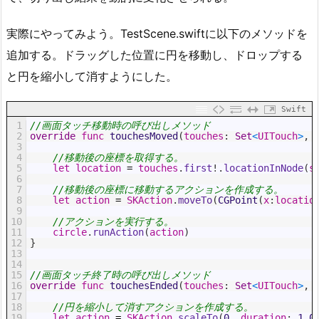
実際にやってみよう。TestScene.swiftに以下のメソッドを
追加する。ドラッグした位置に円を移動し、ドロップする
と円を縮小して消すようにした。
Swift
1
//画面タッチ移動時の呼び出しメソッド
2
override
func
touchesMoved
(
touches
:
Set
<
UITouch
>
,
3
4
//移動後の座標を取得する。
5
let
location
=
touches
.
first
!
.
locationInNode
(
s
6
7
//移動後の座標に移動するアクションを作成する。
8
let
action
=
SKAction
.
moveTo
(
CGPoint
(
x
:
locatio
9
10
//アクションを実行する。
11
circle
.
runAction
(
action
)
12
}
13
14
15
//画面タッチ終了時の呼び出しメソッド
16
override
func
touchesEnded
(
touches
:
Set
<
UITouch
>
,
17
18
//円を縮小して消すアクションを作成する。
19
let
action
=
SKAction
.
scaleTo
(
0
,
duration
:
1.0