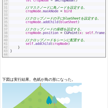
29
let
cropNode
=
SKCropNode
(
)
30
31
//マスクノードに鳥ノードを設定する。
32
cropNode
.
maskNode
=
bird
33
34
//クロップノードの子にblueSheetを設定する。
35
cropNode
.
addChild
(
blueSheet
)
36
37
//クロップノードの座標を設定する。
38
cropNode
.
position
=
CGPoint
(
x
:
self
.
frame
.
39
40
//クロップノードをシーンに配置する。
41
self
.
addChild
(
cropNode
)
42
}
43
}
44
下図は実行結果。色紙が鳥の形になった。