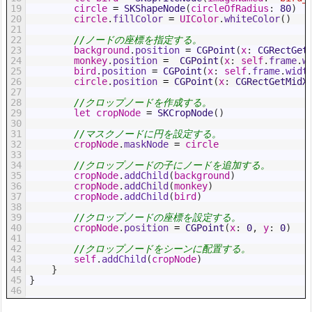
19
circle
=
SKShapeNode
(
circleOfRadius
:
80
)
20
circle
.
fillColor
=
UIColor
.
whiteColor
(
)
21
22
//ノードの座標を指定する。
23
background
.
position
=
CGPoint
(
x
:
CGRectGet
24
monkey
.
position
=
CGPoint
(
x
:
self
.
frame
.
w
25
bird
.
position
=
CGPoint
(
x
:
self
.
frame
.
widt
26
circle
.
position
=
CGPoint
(
x
:
CGRectGetMidX
27
28
//クロップノードを作成する。
29
let
cropNode
=
SKCropNode
(
)
30
31
//マスクノードに円を設定する。
32
cropNode
.
maskNode
=
circle
33
34
//クロップノードの子にノードを追加する。
35
cropNode
.
addChild
(
background
)
36
cropNode
.
addChild
(
monkey
)
37
cropNode
.
addChild
(
bird
)
38
39
//クロップノードの座標を設定する。
40
cropNode
.
position
=
CGPoint
(
x
:
0
,
y
:
0
)
41
42
//クロップノードをシーンに配置する。
43
self
.
addChild
(
cropNode
)
44
}
45
}
46