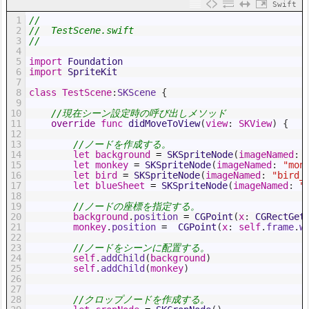
Swift
1
//
2
//  TestScene.swift
3
//
4
5
import
Foundation
6
import
SpriteKit
7
8
class
TestScene
:
SKScene
{
9
10
//現在シーン設定時の呼び出しメソッド
11
override
func
didMoveToView
(
view
:
SKView
)
{
12
13
//ノードを作成する。
14
let
background
=
SKSpriteNode
(
imageNamed
:
15
let
monkey
=
SKSpriteNode
(
imageNamed
:
"mon
16
let
bird
=
SKSpriteNode
(
imageNamed
:
"bird_
17
let
blueSheet
=
SKSpriteNode
(
imageNamed
:
"
18
19
//ノードの座標を指定する。
20
background
.
position
=
CGPoint
(
x
:
CGRectGet
21
monkey
.
position
=
CGPoint
(
x
:
self
.
frame
.
w
22
23
//ノードをシーンに配置する。
24
self
.
addChild
(
background
)
25
self
.
addChild
(
monkey
)
26
27
28
//クロップノードを作成する。