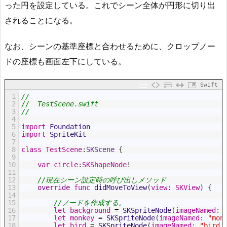
った円を設定している。これでシーン全体が円形に切り出
されることになる。
なお、シーンの基準座標と合わせるために、クロップノー
ドの座標も画面左下にしている。
Swift
1
//
2
//  TestScene.swift
3
//
4
5
import
Foundation
6
import
SpriteKit
7
8
class
TestScene
:
SKScene
{
9
10
var
circle
:
SKShapeNode
!
11
12
//現在シーン設定時の呼び出しメソッド
13
override
func
didMoveToView
(
view
:
SKView
)
{
14
15
//ノードを作成する。
16
let
background
=
SKSpriteNode
(
imageNamed
:
17
let
monkey
=
SKSpriteNode
(
imageNamed
:
"mon
18
let
bird
=
SKSpriteNode
(
imageNamed
:
"bird_