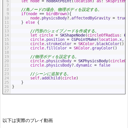
6
let
node
=
nodeAtPoint
(
location
)
as
!
SKSpriteN
7
8
//鳥ノードの場合、物理ボディを設定する。
9
if
(
node
==
birdBrown
)
{
10
node
.
physicsBody
?
.
affectedByGravity
=
true
11
}
else
{
12
13
//円形のシェイプノードを作成する。
14
let
circle
=
SKShapeNode
(
circleOfRadius
:
6
15
circle
.
position
=
CGPointMake
(
location
.
x
,
16
circle
.
strokeColor
=
SKColor
.
blackColor
(
)
17
circle
.
fillColor
=
SKColor
.
grayColor
(
)
18
19
//物理ボディを設定する。
20
circle
.
physicsBody
=
SKPhysicsBody
(
circleO
21
circle
.
physicsBody
?
.
dynamic
=
false
22
23
//シーンに追加する。
24
self
.
addChild
(
circle
)
25
}
26
}
27
以下は実際のプレイ動画