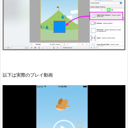
以下は実際のプレイ動画
動
画
プ
レ
ー