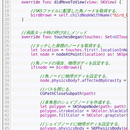
16
override
func
didMoveToView
(
view
:
SKView
)
{
17
18
//SKSファイルに配置した鳥ノードを取得する。
19
birdBrown
=
self
.
childNodeWithName
(
"bird_b
20
}
21
22
23
//画面タッチ時の呼び出しメソッド
24
override
func
touchesBegan
(
touches
:
Set
<
UITouc
25
26
//タッチした座標のノードを取得する。
27
let
location
=
touches
.
first
!
.
locationInNo
28
let
node
=
nodeAtPoint
(
location
)
as
!
SKSpr
29
30
//鳥ノードの場合、物理ボディを設定する。
31
if
(
node
==
birdBrown
)
{
32
33
//鳥ノードに物理ボディを設定する。
34
node
.
physicsBody
?
.
affectedByGravity
=
35
36
//パスを閉じる。
37
CGPathCloseSubpath
(
path
)
38
39
//多角形のシェイプノードを作成する。
40
let
polygon
=
SKShapeNode
(
path
:
path
)
41
polygon
.
strokeColor
=
SKColor
.
blackCol
42
polygon
.
fillColor
=
SKColor
.
grayColor
(
43
44
//シェイプノードに物理ボディを設定する。
45
polygon
.
physicsBody
=
SKPhysicsBody
(
po