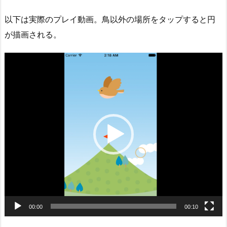
以下は実際のプレイ動画。鳥以外の場所をタップすると円
が描画される。
動
画
プ
レ
ー
ヤ
ー
00:00
00:10