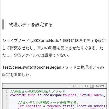
物理ボディを設定する
シェイプノードもSKSpriteNodeと同様に物理ボディを設定
して衝突させたり、重力の影響を受けさせたりできる。た
だし、SKSファイルでは設定できない。
TestScene.swiftのtouchesBeganメソッドに物理ボディの
設定を追加した。
Swift
1
//画面タッチ時の呼び出しメソッド
2
override
func
touchesBegan
(
touches
:
Set
<
UITouch
>
,
3
4
//タッチした座標のノードを取得する。
5
let
location
=
touches
.
first
!
.
locationInNode
(
s