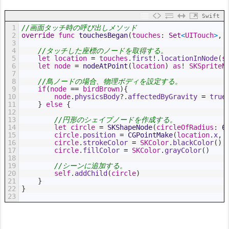
Swift
1
//画面タッチ時の呼び出しメソッド
2
override
func
touchesBegan
(
touches
:
Set
<
UITouch
>
,
3
4
//タッチした座標のノードを取得する。
5
let
location
=
touches
.
first
!
.
locationInNode
(
s
6
let
node
=
nodeAtPoint
(
location
)
as
!
SKSpriteN
7
8
//鳥ノードの場合、物理ボディを設定する。
9
if
(
node
==
birdBrown
)
{
10
node
.
physicsBody
?
.
affectedByGravity
=
true
11
}
else
{
12
13
//円形のシェイプノードを作成する。
14
let
circle
=
SKShapeNode
(
circleOfRadius
:
6
15
circle
.
position
=
CGPointMake
(
location
.
x
,
16
circle
.
strokeColor
=
SKColor
.
blackColor
(
)
17
circle
.
fillColor
=
SKColor
.
grayColor
(
)
18
19
//シーンに追加する。
20
self
.
addChild
(
circle
)
21
}
22
}
23