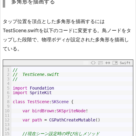
多角形を描画する
タップ位置を頂点とした多角形を描画するには
TestScene.swiftを以下のコードに変更する。鳥ノードをタ
ップした段階で、物理ボディが設定された多角形を描画し
ている。
Swift
1
//
2
//  TestScene.swift
3
//
4
5
import
Foundation
6
import
SpriteKit
7
8
class
TestScene
:
SKScene
{
9
10
var
birdBrown
:
SKSpriteNode
!
11
12
var
path
=
CGPathCreateMutable
(
)
13
14
15
//現在シーン設定時の呼び出しメソッド