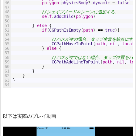
46
polygon
.
physicsBody
?
.
dynamic
=
false
47
48
//シェイプノードをシーンに追加する。
49
self
.
addChild
(
polygon
)
50
51
}
else
{
52
if
(
CGPathIsEmpty
(
path
)
==
true
)
{
53
54
//パスが空の場合、タップ位置を始点にす
55
CGPathMoveToPoint
(
path
,
nil
,
locat
56
}
else
{
57
58
//パスが空ではない場合、タップ位置をパ
59
CGPathAddLineToPoint
(
path
,
nil
,
lo
60
}
61
}
62
}
63
}
64
以下は実際のプレイ動画
動