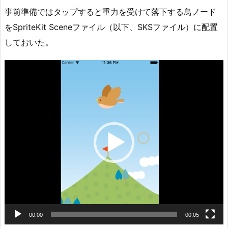
事前準備ではタップすると重力を受けて落下する鳥ノード
をSpriteKit Sceneファイル（以下、SKSファイル）に配置
しておいた。
動
画
プ
レ
ー
ヤ
ー
00:00
00:05