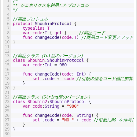
1
/*
2
** ジェネリクスを利用したプロトコル
3
*/
4
5
//商品プロトコル
6
protocol
ShouhinProtocol
{
7
typealias
T
8
var
code
:
T
{
get
}
//商品コード
9
func
changeCode
(
code
:
T
)
//商品コード変更メソッド
10
}
11
12
13
//商品クラス（Int型のバージョン）
14
class
Shouhin
:
ShouhinProtocol
{
15
var
code
:
Int
=
980
16
17
func
changeCode
(
code
:
Int
)
{
18
self
.
code
+=
code
//引数の値をコード値に加算
19
}
20
}
21
22
//商品クラス（String型のバージョン）
23
class
Shouhin2
:
ShouhinProtocol
{
24
var
code
:
String
=
"980"
25
26
func
changeCode
(
code
:
String
)
{
27
self
.
code
=
"NO_"
+
code
//引数にNO_を付与
28
}
29
}
30