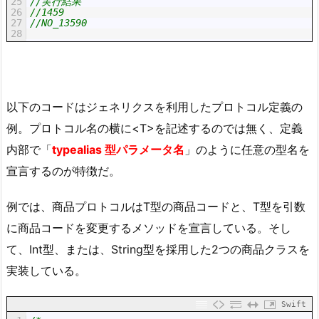
25
//実行結果
26
//1459
27
//NO_13590
28
以下のコードはジェネリクスを利用したプロトコル定義の
例。プロトコル名の横に<T>を記述するのでは無く、定義
内部で「
typealias 型パラメータ名
」のように任意の型名を
宣言するのが特徴だ。
例では、商品プロトコルはT型の商品コードと、T型を引数
に商品コードを変更するメソッドを宣言している。そし
て、Int型、または、String型を採用した2つの商品クラスを
実装している。
Swift