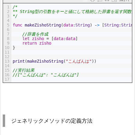
Swift
1
/*
2
** String型の引数をキーと値にして格納した辞書を返す関数
3
*/
4
5
func
makeZishoString
(
data
:
String
)
-
>
[
String
:
Strin
6
7
//辞書を作成
8
let
zisho
=
[
data
:
data
]
9
return
zisho
10
}
11
12
13
print
(
makeZishoString
(
"こんばんは"
)
)
14
15
//実行結果
16
//["こんばんは": "こんばんは"]
17
ジェネリックメソッドの定義方法