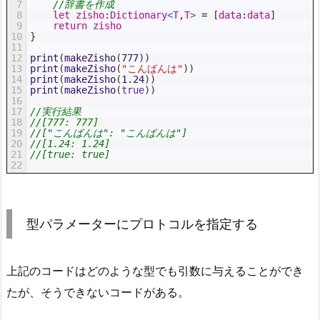
7
//辞書を作成
8
let
zisho
:
Dictionary
<
T
,
T
>
=
[
data
:
data
]
9
return
zisho
10
}
11
12
print
(
makeZisho
(
777
)
)
13
print
(
makeZisho
(
"こんばんは"
)
)
14
print
(
makeZisho
(
1.24
)
)
15
print
(
makeZisho
(
true
)
)
16
17
//実行結果
18
//[777: 777]
19
//["こんばんは": "こんばんは"]
20
//[1.24: 1.24]
21
//[true: true]
22
型パラメーターにプロトコルを指定する
上記のコードはどのような型でも引数に与えることができ
たが、そうできないコードがある。