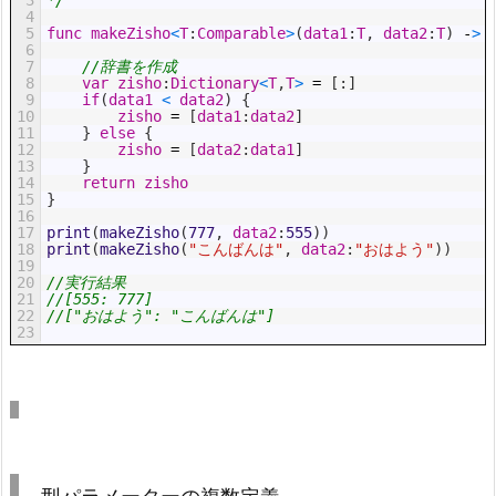
4
5
func
makeZisho
<
T
:
Comparable
>
(
data1
:
T
,
data2
:
T
)
-
>
6
7
//辞書を作成
8
var
zisho
:
Dictionary
<
T
,
T
>
=
[
:
]
9
if
(
data1
<
data2
)
{
10
zisho
=
[
data1
:
data2
]
11
}
else
{
12
zisho
=
[
data2
:
data1
]
13
}
14
return
zisho
15
}
16
17
print
(
makeZisho
(
777
,
data2
:
555
)
)
18
print
(
makeZisho
(
"こんばんは"
,
data2
:
"おはよう"
)
)
19
20
//実行結果
21
//[555: 777]
22
//["おはよう": "こんばんは"]
23