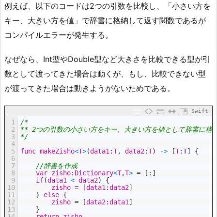
例えば、以下のコードは2つの引数を比較し、「小さい方を
キー、大きい方を値」で辞書に格納して返す関数であるが
コンパイルエラーが発生する。
なぜなら、Int型やDouble型など大きさを比較できる型が引
数として渡ってきた場合は動くが、もし、比較できない型
が渡ってきた場合は動きようがないためである。
Swift
1
/*
2
** 2つの引数の小さい方をキー、大きい方を値として辞書に格
3
*/
4
5
func
makeZisho
<
T
>
(
data1
:
T
,
data2
:
T
)
-
>
[
T
:
T
]
{
6
7
//辞書を作成
8
var
zisho
:
Dictionary
<
T
,
T
>
=
[
:
]
9
if
(
data1
<
data2
)
{
10
zisho
=
[
data1
:
data2
]
11
}
else
{
12
zisho
=
[
data2
:
data1
]
13
}
14
return
zisho