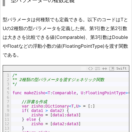
型パラメーターの複数定義
型パラメータは何種類でも定義できる。以下のコードはTと
Uの2種類の型パラメータを定義した例。第1引数と第2引数
は大きさを比較できる値(Comparable)、第3引数はDouble
やFloatなどの浮動小数の値(FloatingPointType)を渡す関数
である。
Swift
1
/*
2
** 2種類の型パラメータを渡すジェネリック関数
3
*/
4
5
func
makeZisho
<
T
:
Comparable
,
U
:
FloatingPointType
>
(
6
7
//辞書を作成
8
var
zisho
:
Dictionary
<
T
,
U
>
=
[
:
]
9
if
(
data1
>
data2
)
{
10
zisho
=
[
data1
:
data3
]
11
}
else
{
12
zisho
=
[
data2
:
data3
]
13
}