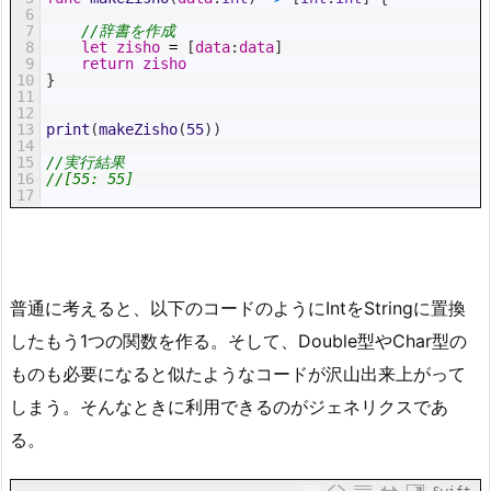
6
7
//辞書を作成
8
let
zisho
=
[
data
:
data
]
9
return
zisho
10
}
11
12
13
print
(
makeZisho
(
55
)
)
14
15
//実行結果
16
//[55: 55]
17
普通に考えると、以下のコードのようにIntをStringに置換
したもう1つの関数を作る。そして、Double型やChar型の
ものも必要になると似たようなコードが沢山出来上がって
しまう。そんなときに利用できるのがジェネリクスであ
る。