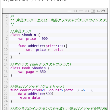
Swift
1
/*
2
** 商品クラス、または、商品クラスのサブクラスのインスタ
3
*/
4
5
//商品クラス
6
class
Shouhin
{
7
var
price
=
900
8
9
func
addPrice
(
price
:
Int
)
{
10
self
.
price
+=
price
11
}
12
}
13
14
//本クラス（商品クラスのサブクラス）
15
class
Book
:
Shouhin
{
16
var
page
=
350
17
}
18
19
20
//値上げメソッド（ジェネリック）
21
func
addPrice500
<
T
:
Shouhin
>
(
data
:
T
)
-
>
T
{
22
data
.
addPrice
(
500
)
23
return
data
24
}
25
26
//本クラスのインスタンスを生成し、値上げメソッドを呼び出