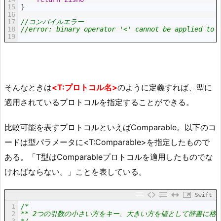
15
}
16
17
//コンパイルエラー
18
//error: binary operator '<' cannot be applied to 
19
そんなときは
<T:プロトコル名>
のように定義すれば、型に
適用されているプロトコルを指定することができる。
比較可能を表すプロトコルといえばComparable。以下のコ
ードは型パラメータに<T:Comparable>を指定したもので
ある。「T型はComparableプロトコルを適用したものでな
ければならない。」ことを表している。
Swift
1
/*
2
** 2つの引数の小さい方をキー、大きい方を値として辞書に格
3
*/