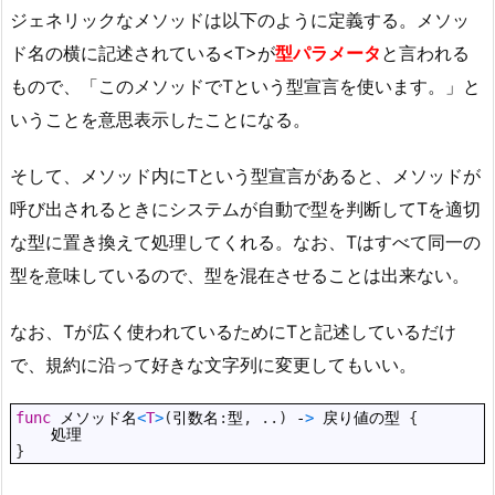
ジェネリックなメソッドは以下のように定義する。メソッ
ド名の横に記述されている<T>が
型パラメータ
と言われる
もので、「このメソッドでTという型宣言を使います。」と
いうことを意思表示したことになる。
そして、メソッド内にTという型宣言があると、メソッドが
呼び出されるときにシステムが自動で型を判断してTを適切
な型に置き換えて処理してくれる。なお、Tはすべて同一の
型を意味しているので、型を混在させることは出来ない。
なお、Tが広く使われているためにTと記述しているだけ
で、規約に沿って好きな文字列に変更してもいい。
1
func
メソッド名
<
T
>
(
引数名
:
型
,
.
.
)
-
>
戻り値の型
{
2
処理
3
}