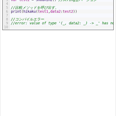
4
5
//比較メソッドを呼び出す。
6
print
(
hikaku
(
test1
,
data2
:
test2
)
)
7
8
//コンパイルエラー
9
//error: value of type '(_, data2: _) -> _' has no
10