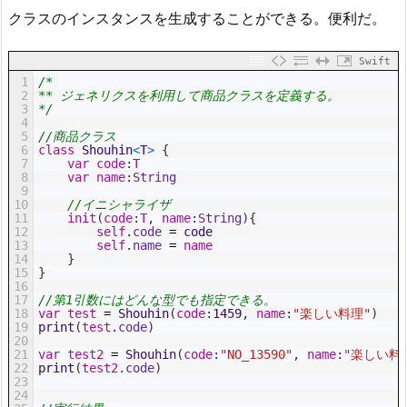
クラスのインスタンスを生成することができる。便利だ。
Swift
1
/*
2
** ジェネリクスを利用して商品クラスを定義する。
3
*/
4
5
//商品クラス
6
class
Shouhin
<
T
>
{
7
var
code
:
T
8
var
name
:
String
9
10
//イニシャライザ
11
init
(
code
:
T
,
name
:
String
)
{
12
self
.
code
=
code
13
self
.
name
=
name
14
}
15
}
16
17
//第1引数にはどんな型でも指定できる。
18
var
test
=
Shouhin
(
code
:
1459
,
name
:
"楽しい料理"
)
19
print
(
test
.
code
)
20
21
var
test2
=
Shouhin
(
code
:
"NO_13590"
,
name
:
"楽しい料
22
print
(
test2
.
code
)
23
24