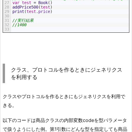
27
var
test
=
Book
(
)
28
addPrice500
(
test
)
29
print
(
test
.
price
)
30
31
//実行結果
32
//1400
33
クラス、プロトコルを作るときにジェネリクス
を利用する
クラスやプロトコルを作るときにもジェネリクスを利用で
きる。
以下のコードは商品クラスの内部変数codeを型パラメータ
で扱うようにした例。第1引数にどんな型を指定しても商品