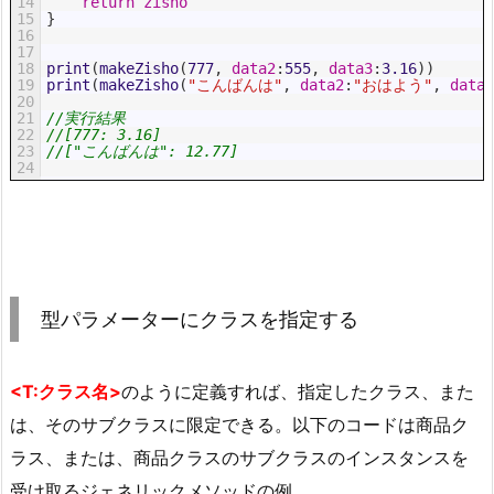
14
return
zisho
15
}
16
17
18
print
(
makeZisho
(
777
,
data2
:
555
,
data3
:
3.16
)
)
19
print
(
makeZisho
(
"こんばんは"
,
data2
:
"おはよう"
,
data3
20
21
//実行結果
22
//[777: 3.16]
23
//["こんばんは": 12.77]
24
型パラメーターにクラスを指定する
<T:クラス名>
のように定義すれば、指定したクラス、また
は、そのサブクラスに限定できる。以下のコードは商品ク
ラス、または、商品クラスのサブクラスのインスタンスを
受け取るジェネリックメソッドの例。