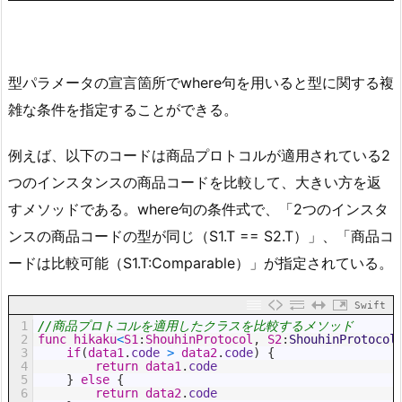
型パラメータの宣言箇所でwhere句を用いると型に関する複
雑な条件を指定することができる。
例えば、以下のコードは商品プロトコルが適用されている2
つのインスタンスの商品コードを比較して、大きい方を返
すメソッドである。where句の条件式で、「2つのインスタ
ンスの商品コードの型が同じ（S1.T == S2.T）」、「商品コ
ードは比較可能（S1.T:Comparable）」が指定されている。
Swift
1
//商品プロトコルを適用したクラスを比較するメソッド
2
func
hikaku
<
S1
:
ShouhinProtocol
,
S2
:
ShouhinProtocol
3
if
(
data1
.
code
>
data2
.
code
)
{
4
return
data1
.
code
5
}
else
{
6
return
data2
.
code