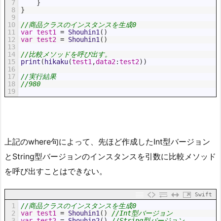
7
}
8
}
9
10
//商品クラスのインスタンスを生成0
11
var
test1
=
Shouhin1
(
)
12
var
test2
=
Shouhin1
(
)
13
14
//比較メソッドを呼び出す。
15
print
(
hikaku
(
test1
,
data2
:
test2
)
)
16
17
//実行結果
18
//980
19
上記のwhere句によって、先ほど作成したInt型バージョン
とString型バージョンのインスタンスを引数に比較メソッド
を呼び出すことはできない。
Swift
1
//商品クラスのインスタンスを生成0
2
var
test1
=
Shouhin1
(
)
//Int型バージョン
3
var
test2
=
Shouhin2
(
)
//String型バージョン