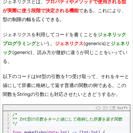
ジェネリクスとは、
プロパティやメソッドで使用される型
が実際に使う段階で決定される機能
である。これにより
、
型の制限の幅を広くできる。
ジェネリクスを利用してコードを書くことを
ジェネリック
プログラミング
という。
ジェネリクス
(generics)と
ジェネリ
ック
(generic)、読み方が微妙に違うが同じことをいってい
る。
以下のコードはInt型の引数を1つ受け取って、それをキーと
値にして辞書に格納して返す普通の関数の例である。この
関数をStringの引数にも対応させたいときどうするか。
Swift
1
/*
2
** Int型の引数をキーと値にして格納した辞書を返す関数
3
*/
4
5
func
makeZisho
(
data
:
Int
)
-
>
[
Int
:
Int
]
{