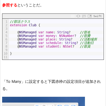
参照する
ということだ。
Swift
1
//部活クラス
2
extension
Club
{
3
4
@
NSManaged 
var
name
:
String
?
//部名
5
@
NSManaged 
var
money
:
NSNumber
?
//部費
6
@
NSManaged 
var
place
:
String
?
//活動場所
7
@
NSManaged 
var
schedule
:
String
?
//活動日
8
@
NSManaged 
var
student
:
NSSet
?
//部員
9
10
}
11
「To Many」に設定すると下図赤枠の設定項目が追加され
る。