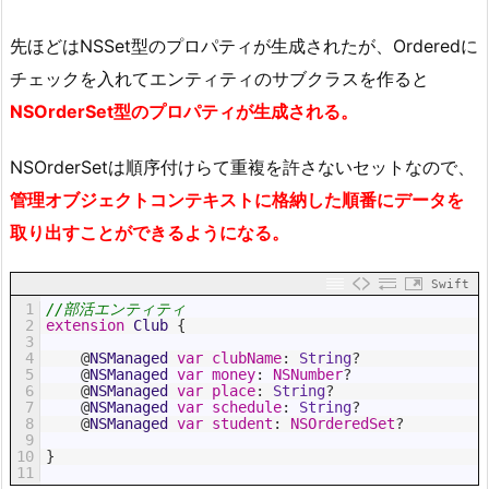
先ほどはNSSet型のプロパティが生成されたが、Orderedに
チェックを入れてエンティティのサブクラスを作ると
NSOrderSet型のプロパティが生成される。
NSOrderSetは順序付けらて重複を許さないセットなので、
管理オブジェクトコンテキストに格納した順番にデータを
取り出すことができるようになる。
Swift
1
//部活エンティティ
2
extension
Club
{
3
4
@
NSManaged 
var
clubName
:
String
?
5
@
NSManaged 
var
money
:
NSNumber
?
6
@
NSManaged 
var
place
:
String
?
7
@
NSManaged 
var
schedule
:
String
?
8
@
NSManaged 
var
student
:
NSOrderedSet
?
9
10
}
11