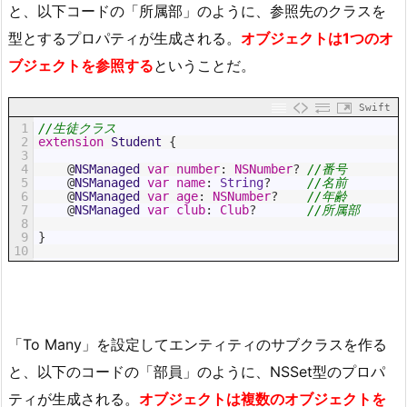
と、以下コードの「所属部」のように、参照先のクラスを
型とするプロパティが生成される。
オブジェクトは1つのオ
ブジェクトを参照する
ということだ。
Swift
1
//生徒クラス
2
extension
Student
{
3
4
@
NSManaged 
var
number
:
NSNumber
?
//番号
5
@
NSManaged 
var
name
:
String
?
//名前
6
@
NSManaged 
var
age
:
NSNumber
?
//年齢
7
@
NSManaged 
var
club
:
Club
?
//所属部
8
9
}
10
「To Many」を設定してエンティティのサブクラスを作る
と、以下のコードの「部員」のように、NSSet型のプロパ
ティが生成される。
オブジェクトは複数のオブジェクトを