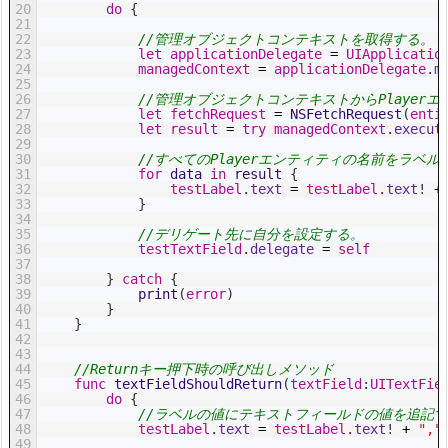
20
do
{
21
22
//管理オブジェクトコンテキストを取得する。
23
let
applicationDelegate
=
UIApplicatio
24
managedContext
=
applicationDelegate
.
m
25
26
//管理オブジェクトコンテキストからPlayer
27
let
fetchRequest
=
NSFetchRequest
(
enti
28
let
result
=
try
managedContext
.
execut
29
30
//すべてのPlayerエンティティの名前をラベ
31
for
data
in
result
{
32
testLabel
.
text
=
testLabel
.
text
!
+
33
}
34
35
//デリゲート先に自分を設定する。
36
testTextField
.
delegate
=
self
37
38
}
catch
{
39
print
(
error
)
40
}
41
}
42
43
44
//Returnキー押下時の呼び出しメソッド
45
func
textFieldShouldReturn
(
textField
:
UITextFie
46
do
{
47
//ラベルの値にテキストフィールドの値を追記
48
testLabel
.
text
=
testLabel
.
text
!
+
","
49