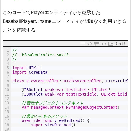
このコードでPlayerエンティティから継承した
BaseballPlayerのnameエンティティが問題なく利用できる
ことを確認する。
Swift
1
//
2
//  ViewController.swift
3
//
4
5
import
UIKit
6
import
CoreData
7
8
class
ViewController
:
UIViewController
,
UITextFiel
9
10
@
IBOutlet 
weak
var
testLabel
:
UILabel
!
11
@
IBOutlet 
weak
var
testTextField
:
UITextField
!
12
13
//管理オブジェクトコンテキスト
14
var
managedContext
:
NSManagedObjectContext
!
15
16
//最初からあるメソッド
17
override
func
viewDidLoad
(
)
{
18
super
.
viewDidLoad
(
)
19