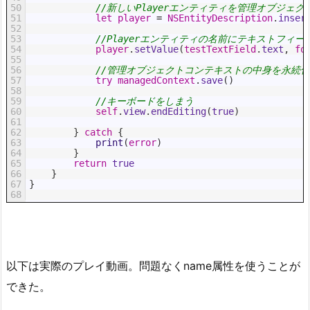
50
//新しいPlayerエンティティを管理オブジェ
51
let
player
=
NSEntityDescription
.
inser
52
53
//Playerエンティティの名前にテキストフィ
54
player
.
setValue
(
testTextField
.
text
,
fo
55
56
//管理オブジェクトコンテキストの中身を永続
57
try
managedContext
.
save
(
)
58
59
//キーボードをしまう
60
self
.
view
.
endEditing
(
true
)
61
62
}
catch
{
63
print
(
error
)
64
}
65
return
true
66
}
67
}
68
以下は実際のプレイ動画。問題なくname属性を使うことが
できた。