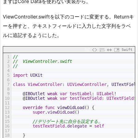
まずはCore Dataを使わない実装から。
ViewController.swiftを以下のコードに変更する。Returnキ
ーを押すと、テキストフィールドに入力した文字列をラベ
ルに追記するようにした。
Swift
1
//
2
//  ViewController.swift
3
//
4
5
import
UIKit
6
7
class
ViewController
:
UIViewController
,
UITextFiel
8
9
@
IBOutlet 
weak
var
testLabel
:
UILabel
!
10
@
IBOutlet 
weak
var
testTextField
:
UITextField
!
11
12
override
func
viewDidLoad
(
)
{
13
super
.
viewDidLoad
(
)
14
15
//デリゲート先に自分を設定する。
16
testTextField
.
delegate
=
self
17
18
}