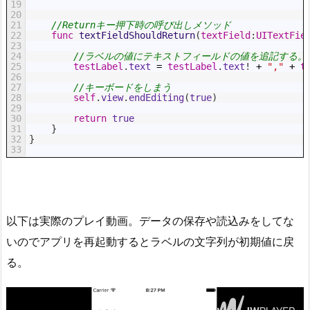
19
20
21
//Returnキー押下時の呼び出しメソッド
22
func
textFieldShouldReturn
(
textField
:
UITextFie
23
24
//ラベルの値にテキストフィールドの値を追記する。
25
testLabel
.
text
=
testLabel
.
text
!
+
","
+
t
26
27
//キーボードをしまう
28
self
.
view
.
endEditing
(
true
)
29
30
return
true
31
}
32
}
33
以下は実際のプレイ動画。データの保存や読込みをしてな
いのでアプリを再起動するとラベルの文字列が初期値に戻
る。