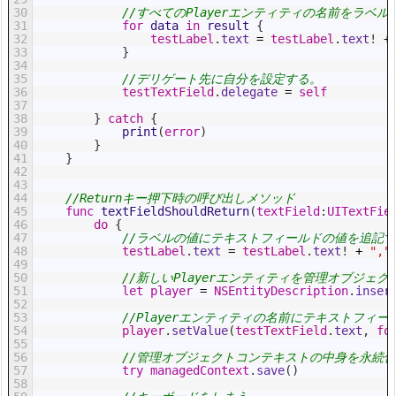
30
//すべてのPlayerエンティティの名前をラベ
31
for
data
in
result
{
32
testLabel
.
text
=
testLabel
.
text
!
+
33
}
34
35
//デリゲート先に自分を設定する。
36
testTextField
.
delegate
=
self
37
38
}
catch
{
39
print
(
error
)
40
}
41
}
42
43
44
//Returnキー押下時の呼び出しメソッド
45
func
textFieldShouldReturn
(
textField
:
UITextFie
46
do
{
47
//ラベルの値にテキストフィールドの値を追記
48
testLabel
.
text
=
testLabel
.
text
!
+
","
49
50
//新しいPlayerエンティティを管理オブジェ
51
let
player
=
NSEntityDescription
.
inser
52
53
//Playerエンティティの名前にテキストフィ
54
player
.
setValue
(
testTextField
.
text
,
fo
55
56
//管理オブジェクトコンテキストの中身を永続
57
try
managedContext
.
save
(
)
58