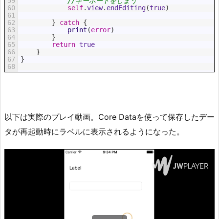
59
//キーボードをしまう
60
self
.
view
.
endEditing
(
true
)
61
62
}
catch
{
63
print
(
error
)
64
}
65
return
true
66
}
67
}
68
以下は実際のプレイ動画。Core Dataを使って保存したデー
タが再起動時にラベルに表示されるようになった。