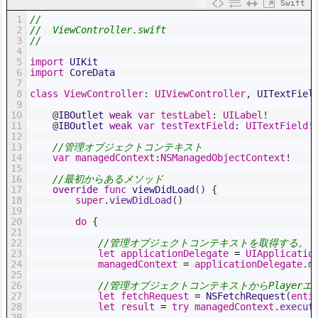
Swift
1
//
2
//  ViewController.swift
3
//
4
5
import
UIKit
6
import
CoreData
7
8
class
ViewController
:
UIViewController
,
UITextFiel
9
10
@
IBOutlet 
weak
var
testLabel
:
UILabel
!
11
@
IBOutlet 
weak
var
testTextField
:
UITextField
!
12
13
//管理オブジェクトコンテキスト
14
var
managedContext
:
NSManagedObjectContext
!
15
16
//最初からあるメソッド
17
override
func
viewDidLoad
(
)
{
18
super
.
viewDidLoad
(
)
19
20
do
{
21
22
//管理オブジェクトコンテキストを取得する。
23
let
applicationDelegate
=
UIApplicatio
24
managedContext
=
applicationDelegate
.
m
25
26
//管理オブジェクトコンテキストからPlayer
27
let
fetchRequest
=
NSFetchRequest
(
enti
28
let
result
=
try
managedContext
.
execut
29