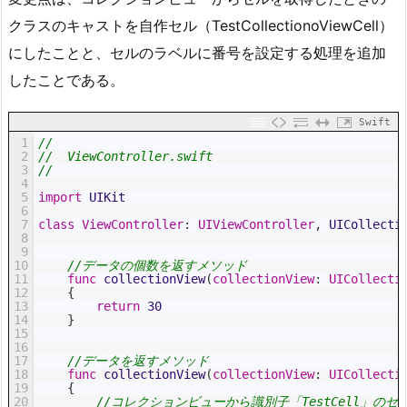
クラスのキャストを自作セル（TestCollectionoViewCell）
にしたことと、セルのラベルに番号を設定する処理を追加
したことである。
Swift
1
//
2
//  ViewController.swift
3
//
4
5
import
UIKit
6
7
class
ViewController
:
UIViewController
,
UICollecti
8
9
10
//データの個数を返すメソッド
11
func
collectionView
(
collectionView
:
UICollecti
12
{
13
return
30
14
}
15
16
17
//データを返すメソッド
18
func
collectionView
(
collectionView
:
UICollecti
19
{
20
//コレクションビューから識別子「TestCell」の