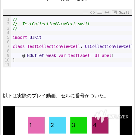
Swift
1
//
2
//  TestCollectionViewCell.swift
3
//
4
5
import
UIKit
6
7
class
TestCollectionViewCell
:
 UICollectionViewCell
8
9
@
IBOutlet 
weak
var
testLabel
:
UILabel
!
10
}
11
以下は実際のプレイ動画。セルに番号がついた。