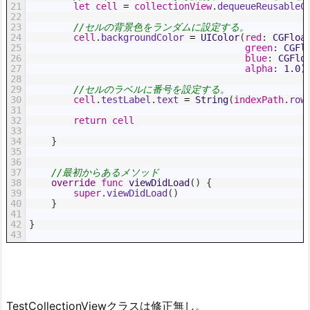
21
let
cell
=
collectionView
.
dequeueReusableC
22
23
//セルの背景色をランダムに設定する。
24
cell
.
backgroundColor
=
UIColor
(
red
:
CGFloa
25
green
:
CGFl
26
blue
:
CGFlo
27
alpha
:
1.0
)
28
29
//セルのラベルに番号を設定する。
30
cell
.
testLabel
.
text
=
String
(
indexPath
.
row
31
32
return
cell
33
34
}
35
36
37
//最初からあるメソッド
38
override
func
viewDidLoad
(
)
{
39
super
.
viewDidLoad
(
)
40
}
41
42
}
43
TestCollectionViewクラスは修正無し。