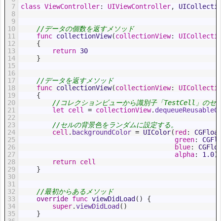
7
class
ViewController
:
UIViewController
,
UICollecti
8
9
10
//データの個数を返すメソッド
11
func
collectionView
(
collectionView
:
UICollecti
12
{
13
return
30
14
}
15
16
17
//データを返すメソッド
18
func
collectionView
(
collectionView
:
UICollecti
19
{
20
//コレクションビューから識別子「TestCell」の
21
let
cell
=
collectionView
.
dequeueReusableC
22
23
//セルの背景色をランダムに設定する。
24
cell
.
backgroundColor
=
UIColor
(
red
:
CGFloa
25
green
:
CGFl
26
blue
:
CGFlo
27
alpha
:
1.0
)
28
return
cell
29
}
30
31
32
//最初からあるメソッド
33
override
func
viewDidLoad
(
)
{
34
super
.
viewDidLoad
(
)
35
}