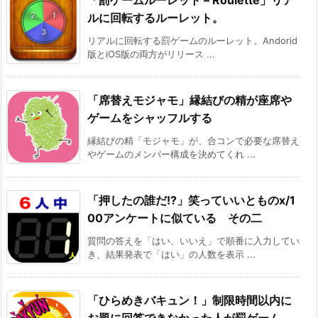
「罰ゲームルーレット – Roulette」リア
ルに回転するルーレット。
リアルに回転する罰ゲームのルーレット。Andorid
版とiOS版の両方がリリース ...
「席替えモジャモ」縁結びの精が座席や
ゲームをシャッフルする
縁結びの精「モジャモ」が、合コンで必要な席替え
やゲームのメンバー構成を決めてくれ ...
「押したの誰だ!?」笑っていいとものx/1
00アンケートに似ている その二
質問の答えを「はい、いいえ」で順番に入力してい
き、結果発表で「はい」の人数を表示 ...
「ひらめきバキュン！」制限時間以内に