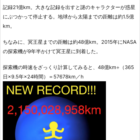
記録21億km。大きな記録を出すと謎のキャラクターが惑星
にぶつかって停止する。地球から太陽までの距離は約1.5億
km。
ちなみに、冥王星までの距離は約48億km。2015年にNASA
の探索機が9年半かけて冥王星に到着した。
探索機の時速をざっくり計算してみると、48億km÷（365
日×9.5年×24時間）＝57678km／h