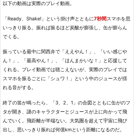
以下の動画は実際のプレイ動画。
「Ready、Shake!」という掛け声とともに
7秒間
スマホを思
いっきり振る。振れば振るほど炭酸が膨張し、缶が膨らん
でくる。
振っている最中に関西弁で「ええやん！」、「いい感じや
ん！」、「最高やん！」、「ほんまかいな！」と応援して
くれる。プレイ動画では聴こえないが、実際のプレイでは
スマホを振るごとに「シュワ！」という中のジュースが揺
れる音がする。
終了の笛が鳴ったら、「3、2、1」の合図とともに缶がのフ
タが開き、謎のキャラクターとジュースが上に向かって飛
んでいく。飛距離が半端ない。大気圏を超えて宇宙に飛び
出し、思いっきり振れば何億kmという距離になるのだ。