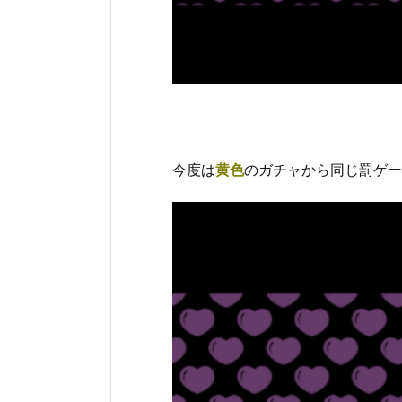
今度は
黄色
のガチャから同じ罰ゲー