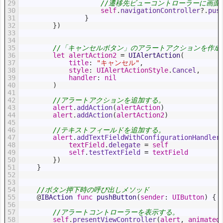
29
//遷移先ビューコントローラーに画面
30
self
.
navigationController
?
.
pus
31
}
32
}
)
33
34
35
//「キャンセルボタン」のアラートアクションを作成
36
let
alertAction2
=
UIAlertAction
(
37
title
:
"キャンセル"
,
38
style
:
UIAlertActionStyle
.
Cancel
,
39
handler
:
nil
40
)
41
42
//アラートアクションを追加する。
43
alert
.
addAction
(
alertAction
)
44
alert
.
addAction
(
alertAction2
)
45
46
//テキストフィールドを追加する。
47
alert
.
addTextFieldWithConfigurationHandler
48
textField
.
delegate
=
self
49
self
.
testTextField
=
textField
50
}
)
51
}
52
53
54
//ボタン押下時の呼び出しメソッド
55
@
IBAction 
func
pushButton
(
sender
:
UIButton
)
{
56
57
//アラートコントローラーを表示する。
58
self
.
presentViewController
(
alert
,
animated