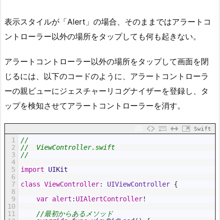
表示スタイルが「Alert」の場合、そのままではアラートコ
ントローラー以外の場所をタップしても何も起きない。
アラートコントローラー以外の場所をタップして画面を閉
じるには、以下のコードのように、アラートコントローラ
ーの親ビューにジェスチャーリコグナイザーを登録し、タ
ップを検知させてアラートコントローラーを消す。
Swift
1
//
2
//  ViewController.swift
3
//
4
5
import
UIKit
6
7
class
ViewController
:
 UIViewController
{
8
9
var
alert
:
UIAlertController
!
10
11
//最初からあるメソッド