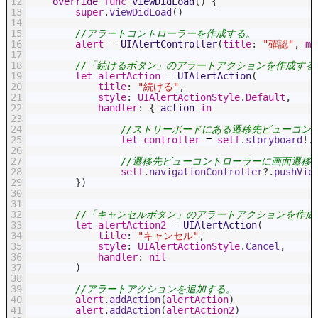
12
override
func
viewDidLoad
(
)
{
13
super
.
viewDidLoad
(
)
14
15
//アラートコントローラーを作成する。
16
alert
=
UIAlertController
(
title
:
"確認"
,
me
17
18
//「続けるボタン」のアラートアクションを作成する
19
let
alertAction
=
UIAlertAction
(
20
title
:
"続ける"
,
21
style
:
UIAlertActionStyle
.
Default
,
22
handler
:
{
action 
in
23
24
//ストリーボードにある遷移先ビューコン
25
let
controller
=
self
.
storyboard
!
.
26
27
//遷移先ビューコントローラーに画面遷移
28
self
.
navigationController
?
.
pushVie
29
}
)
30
31
32
//「キャンセルボタン」のアラートアクションを作成
33
let
alertAction2
=
UIAlertAction
(
34
title
:
"キャンセル"
,
35
style
:
UIAlertActionStyle
.
Cancel
,
36
handler
:
nil
37
)
38
39
//アラートアクションを追加する。
40
alert
.
addAction
(
alertAction
)
41
alert
.
addAction
(
alertAction2
)