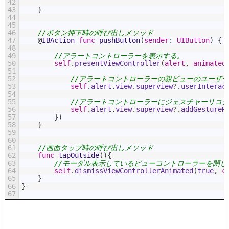
42
43
}
44
45
46
//ボタン押下時の呼び出しメソッド
47
@
IBAction 
func
pushButton
(
sender
:
UIButton
)
{
48
49
//アラートコントローラーを表示する。
50
self
.
presentViewController
(
alert
,
animated
51
52
//アラートコントローラーの親ビューのユーザ
53
self
.
alert
.
view
.
superview
?
.
userInterac
54
55
//アラートコントローラーにジェスチャーリコ
56
self
.
alert
.
view
.
superview
?
.
addGestureR
57
}
)
58
}
59
60
61
//画面タップ時の呼び出しメソッド
62
func
tapOutside
(
)
{
63
//モーダル表示しているビューコントローラーを閉じ
64
self
.
dismissViewControllerAnimated
(
true
,
c
65
}
66
}
67