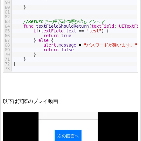
59
60
}
61
62
63
//Returnキー押下時の呼び出しメソッド
64
func
textFieldShouldReturn
(
textField
:
UITextFi
65
if
(
textField
.
text
==
"test"
)
{
66
return
true
67
}
else
{
68
alert
.
message
=
"パスワードが違います。"
69
return
false
70
}
71
}
72
}
73
以下は実際のプレイ動画
動
画
プ