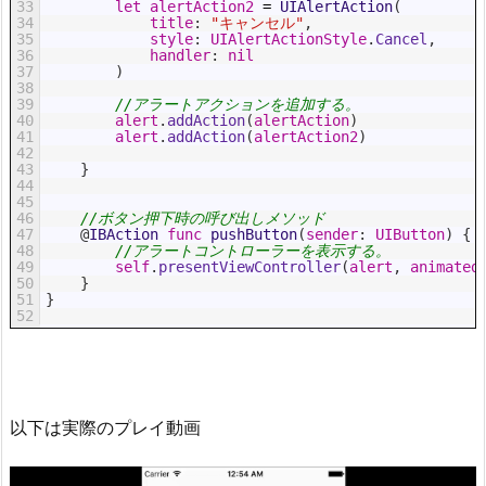
33
let
alertAction2
=
UIAlertAction
(
34
title
:
"キャンセル"
,
35
style
:
UIAlertActionStyle
.
Cancel
,
36
handler
:
nil
37
)
38
39
//アラートアクションを追加する。
40
alert
.
addAction
(
alertAction
)
41
alert
.
addAction
(
alertAction2
)
42
43
}
44
45
46
//ボタン押下時の呼び出しメソッド
47
@
IBAction 
func
pushButton
(
sender
:
UIButton
)
{
48
//アラートコントローラーを表示する。
49
self
.
presentViewController
(
alert
,
animated
50
}
51
}
52
以下は実際のプレイ動画
動