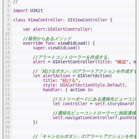
3
//
4
5
import
UIKit
6
7
class
ViewController
:
 UIViewController
{
8
9
var
alert
:
UIAlertController
!
10
11
//最初からあるメソッド
12
override
func
viewDidLoad
(
)
{
13
super
.
viewDidLoad
(
)
14
15
//アラートコントローラーを作成する。
16
alert
=
UIAlertController
(
title
:
"確認"
,
me
17
18
//「続けるボタン」のアラートアクションを作成する
19
let
alertAction
=
UIAlertAction
(
20
title
:
"続ける"
,
21
style
:
UIAlertActionStyle
.
Default
,
22
handler
:
{
action 
in
23
24
//ストリーボードにある遷移先ビューコン
25
let
controller
=
self
.
storyboard
!
.
26
27
//遷移先ビューコントローラーに画面遷移
28
self
.
navigationController
?
.
pushVie
29
}
)
30
31
32
//「キャンセルボタン」のアラートアクションを作成