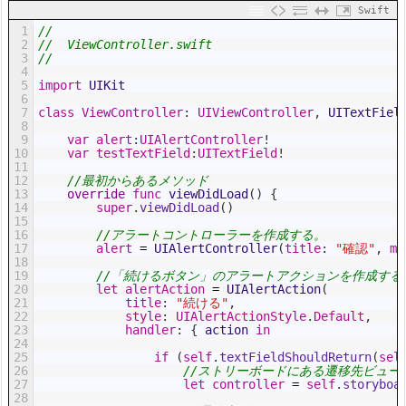
Swift
1
//
2
//  ViewController.swift
3
//
4
5
import
UIKit
6
7
class
ViewController
:
UIViewController
,
UITextFiel
8
9
var
alert
:
UIAlertController
!
10
var
testTextField
:
UITextField
!
11
12
//最初からあるメソッド
13
override
func
viewDidLoad
(
)
{
14
super
.
viewDidLoad
(
)
15
16
//アラートコントローラーを作成する。
17
alert
=
UIAlertController
(
title
:
"確認"
,
me
18
19
//「続けるボタン」のアラートアクションを作成する
20
let
alertAction
=
UIAlertAction
(
21
title
:
"続ける"
,
22
style
:
UIAlertActionStyle
.
Default
,
23
handler
:
{
action 
in
24
25
if
(
self
.
textFieldShouldReturn
(
sel
26
//ストリーボードにある遷移先ビュー
27
let
controller
=
self
.
storyboa
28