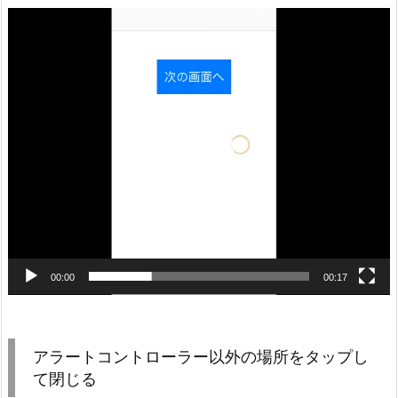
動
画
プ
レ
ー
ヤ
ー
00:00
00:17
アラートコントローラー以外の場所をタップし
て閉じる