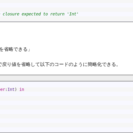
a closure expected to return 'Int'
を省略できる」
で戻り値を省略して以下のコードのように簡略化できる。
ber
:
Int
)
in