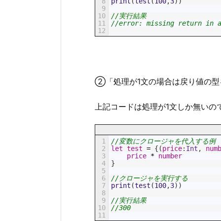
8
print
(
test
(
100
,
3
)
)
9
10
//実行結果
11
//error: missing return in 
12
②「処理が1文の場合は戻り値の型
上記コードは処理が1文しか無いの
1
//変数にクロージャを代入する例
2
let
test
=
{
(
price
:
Int
,
num
3
price
*
number
4
}
5
6
//クロージャを実行する
7
print
(
test
(
100
,
3
)
)
8
9
//実行結果
10
//300
11