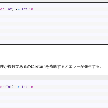
ber
:
Int
)
-
>
Int
in
が複数文あるのにreturnを省略するとエラーが発生する。
ber
:
Int
)
-
>
Int
in