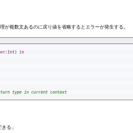
理が複数文あるのに戻り値を省略するとエラーが発生する。
ber
:
Int
)
in
eturn type in current context
できる」