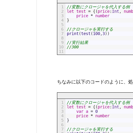
1
//変数にクロージャを代入する例
2
let
test
=
{
(
price
:
Int
,
num
3
price
*
number
4
}
5
6
//クロージャを実行する
7
print
(
test
(
100
,
3
)
)
8
9
//実行結果
10
//300
11
ちなみに以下のコードのように、処理
1
//変数にクロージャを代入する例
2
let
test
=
{
(
price
:
Int
,
num
3
var
a
=
0
4
price
*
number
5
}
6
7
//クロージャを実行する