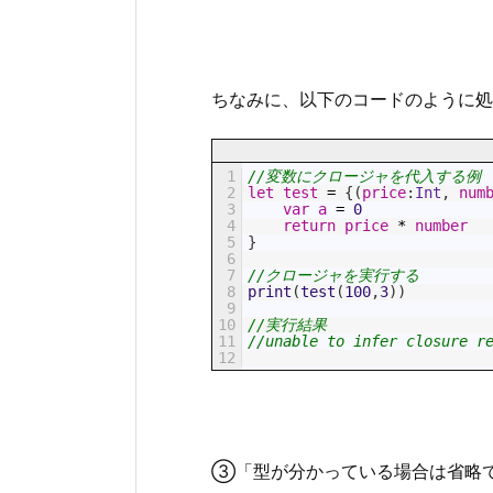
ちなみに、以下のコードのように処
1
//変数にクロージャを代入する例
2
let
test
=
{
(
price
:
Int
,
num
3
var
a
=
0
4
return
price
*
number
5
}
6
7
//クロージャを実行する
8
print
(
test
(
100
,
3
)
)
9
10
//実行結果
11
//unable to infer closure r
12
③「型が分かっている場合は省略