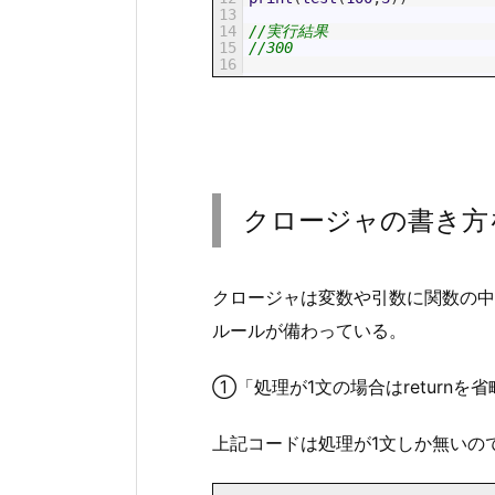
13
14
//実行結果
15
//300
16
クロージャの書き方
クロージャは変数や引数に関数の中
ルールが備わっている。
①「処理が1文の場合はreturnを
上記コードは処理が1文しか無いので