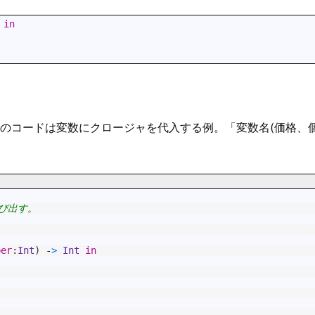
in
のコードは変数にクロージャを代入する例。「変数名(価格、
呼び出す。
ber
:
Int
)
-
>
Int
in