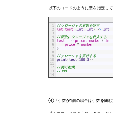
以下のコードのように型を指定して
1
//クロージャの変数を宣言
2
let
test
:
(
Int
,
Int
)
-
>
Int
3
4
//変数にクロージャを代入する
5
test
=
{
(
price
,
number
)
in
6
price
*
number
7
}
8
9
//クロージャを実行する
10
print
(
test
(
100
,
3
)
)
11
12
//実行結果
13
//300
14
④「引数が1個の場合は引数を囲む