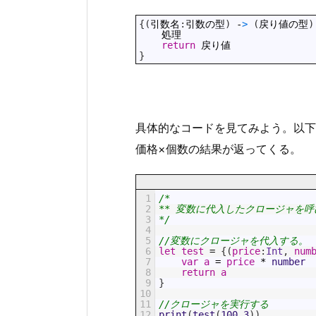
1
{
(
引数名
:
引数の型
)
-
>
(
戻り値の型
)
2
処理
3
return
戻り値
4
}
具体的なコードを見てみよう。以下
価格×個数の結果が返ってくる。
1
/*
2
** 変数に代入したクロージャを
3
*/
4
5
//変数にクロージャを代入する。
6
let
test
=
{
(
price
:
Int
,
num
7
var
a
=
price
*
number
8
return
a
9
}
10
11
//クロージャを実行する
12
print
(
test
(
100
,
3
)
)