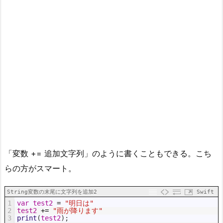
「変数 += 追加文字列」のように書くこともできる。こち
らの方がスマート。
String変数の末尾に文字列を追加2
Swift
1
var
test2
=
"明日は"
2
test2
+=
"雨が降ります"
3
print
(
test2
)
;