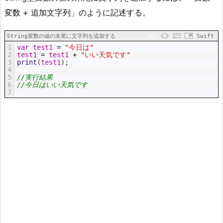
変数 + 追加文字列」のように記述する。
String変数の値の末尾に文字列を追加する
Swift
1
var
test1
=
"今日は"
2
test1
=
test1
+
"いい天気です"
3
print
(
test1
)
;
4
5
//実行結果
6
//今日はいい天気です
7