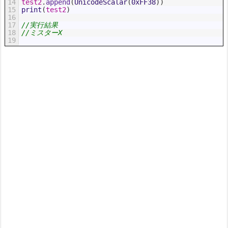
14
test2
.
append
(
UnicodeScalar
(
0xFF38
)
)
15
print
(
test2
)
16
17
//実行結果
18
//ミスターX
19