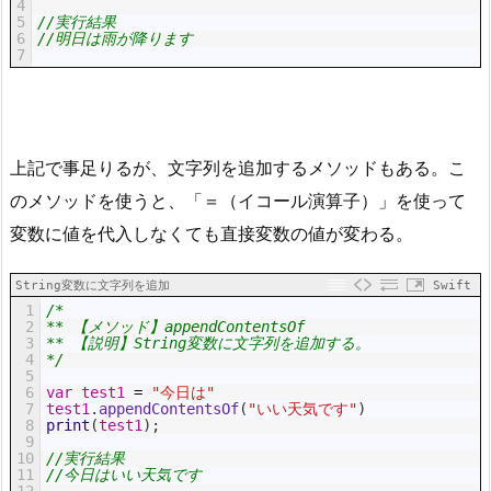
4
5
//実行結果
6
//明日は雨が降ります
7
上記で事足りるが、文字列を追加するメソッドもある。こ
のメソッドを使うと、「＝（イコール演算子）」を使って
変数に値を代入しなくても直接変数の値が変わる。
String変数に文字列を追加
Swift
1
/*
2
** 【メソッド】appendContentsOf
3
** 【説明】String変数に文字列を追加する。
4
*/
5
6
var
test1
=
"今日は"
7
test1
.
appendContentsOf
(
"いい天気です"
)
8
print
(
test1
)
;
9
10
//実行結果
11
//今日はいい天気です
12