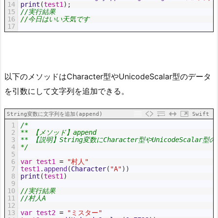
14
print
(
test1
)
;
15
//実行結果
16
//今日はいい天気です
17
以下のメソッドはCharacter型やUnicodeScalar型のデータ
を引数にして文字列を追加できる。
String変数に文字列を追加(append)
Swift
1
/*
2
** 【メソッド】append
3
** 【説明】String変数にCharacter型やUnicodeScala
4
*/
5
6
var
test1
=
"村人"
7
test1
.
append
(
Character
(
"A"
)
)
8
print
(
test1
)
9
10
//実行結果
11
//村人A
12
13
var
test2
=
"ミスター"