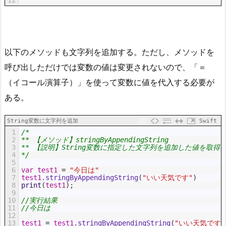
以下のメソッドも文字列を追加する。ただし、メソッドを
呼び出しただけでは変数の値は変更されないので、「＝
（イコール演算子）」を使って変数に値を代入する必要が
ある。
String変数に文字列を追加
Swift
1
/*
2
** 【メソッド】stringByAppendingString
3
** 【説明】String変数に指定した文字列を追加した値を取得
4
*/
5
6
var
test1
=
"今日は"
7
test1
.
stringByAppendingString
(
"いい天気です"
)
8
print
(
test1
)
;
9
10
//実行結果
11
//今日は
12
13
test1
=
test1
.
stringByAppendingString
(
"いい天気です"