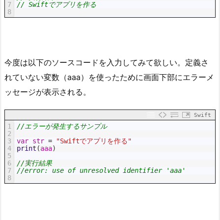
7
// Swiftでアプリを作る
8
今度は以下のソースコードを入力してみて欲しい。定義さ
れていない変数（aaa）を使ったために画面下部にエラーメ
ッセージが表示される。
Swift
1
//エラーが発生するサンプル
2
3
var
str
=
"Swiftでアプリを作る"
4
print
(
aaa
)
5
6
//実行結果
7
//error: use of unresolved identifier 'aaa'
8