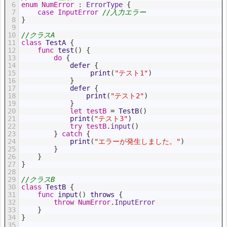
6
enum
NumError
:
 ErrorType
{
7
case
InputError
//入力エラー
8
}
9
10
//クラスA
11
class
TestA
{
12
func
test
(
)
{
13
do
{
14
defer
{
15
print
(
"テスト1"
)
16
}
17
defer
{
18
print
(
"テスト2"
)
19
}
20
let
testB
=
TestB
(
)
21
print
(
"テスト3"
)
22
try
testB
.
input
(
)
23
}
catch
{
24
print
(
"エラーが発生しました。"
)
25
}
26
}
27
}
28
29
//クラスB
30
class
TestB
{
31
func
input
(
)
throws
{
32
throw
NumError
.
InputError
33
}
34
}
35