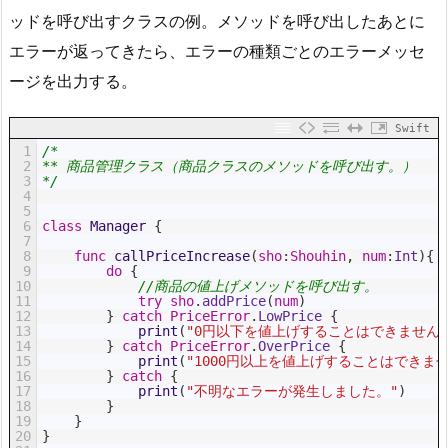
ッドを呼び出すクラスの例。メソッドを呼び出したあとに
エラーが返ってきたら、エラーの種類ごとのエラーメッセ
ージを出力する。
Swift
1
/*
2
** 商品管理クラス（商品クラスのメソッドを呼び出す。）
3
*/
4
5
6
class
Manager
{
7
8
func
callPriceIncrease
(
sho
:
Shouhin
,
num
:
Int
)
{
9
do
{
10
//商品の値上げメソッドを呼び出す。
11
try
sho
.
addPrice
(
num
)
12
}
catch
PriceError
.
LowPrice
{
13
print
(
"0円以下を値上げすることはできません
14
}
catch
PriceError
.
OverPrice
{
15
print
(
"1000円以上を値上げすることはできま
16
}
catch
{
17
print
(
"不明なエラーが発生しました。"
)
18
}
19
}
20
}