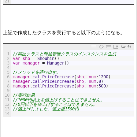
21
上記で作成したクラスを実行すると以下のようになる。
Swift
1
//商品クラスと商品管理クラスのインスタンスを生成
2
var
sho
=
Shouhin
(
)
3
var
manager
=
Manager
(
)
4
5
//メソッドを呼び出す。
6
manager
.
callPriceIncrease
(
sho
,
num
:
1200
)
7
manager
.
callPriceIncrease
(
sho
,
num
:
0
)
8
manager
.
callPriceIncrease
(
sho
,
num
:
500
)
9
10
//実行結果
11
//1000円以上を値上げすることはできません。
12
//0円以下を値上げすることはできません。
13
//値上げしました。値上後1500円
14