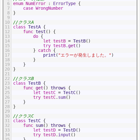
6
enum
NumError
:
 ErrorType
{
7
case
WrongNumber
8
}
9
10
//クラスA
11
class
TestA
{
12
func
test
(
)
{
13
do
{
14
let
testB
=
TestB
(
)
15
try
testB
.
get
(
)
16
}
catch
{
17
print
(
"エラーが発生しました。"
)
18
}
19
}
20
}
21
22
//クラスB
23
class
TestB
{
24
func
get
(
)
throws
{
25
let
testC
=
TestC
(
)
26
try
testC
.
sum
(
)
27
}
28
}
29
30
//クラスC
31
class
TestC
{
32
func
sum
(
)
throws
{
33
let
testD
=
TestD
(
)
34
try
testD
.
input
(
)
35
}