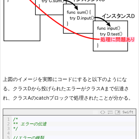
上図のイメージを実際にコードにすると以下のようにな
る。クラスDから投げられたエラーがクラスAまで伝達さ
れ、クラスAのcatchブロックで処理されたことが分かる。
Swift
1
/*
2
** エラーの伝達
3
*/
4
5
//エラーの種類