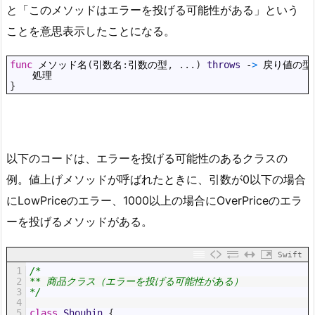
と「このメソッドはエラーを投げる可能性がある」という
ことを意思表示したことになる。
1
func
メソッド名
(
引数名
:
引数の型
,
.
.
.
)
throws
-
>
戻り値の型
2
処理
3
}
以下のコードは、エラーを投げる可能性のあるクラスの
例。値上げメソッドが呼ばれたときに、引数が0以下の場合
にLowPriceのエラー、1000以上の場合にOverPriceのエラ
ーを投げるメソッドがある。
Swift
1
/*
2
** 商品クラス（エラーを投げる可能性がある）
3
*/
4
5
class
Shouhin
{