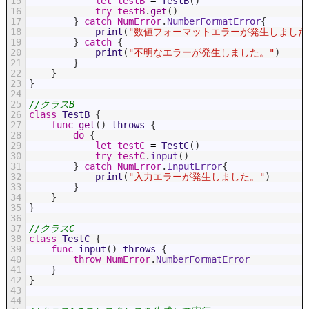
15
let
testB
=
TestB
(
)
16
try
testB
.
get
(
)
17
}
catch
NumError
.
NumberFormatError
{
18
print
(
"数値フォーマットエラーが発生しました
19
}
catch
{
20
print
(
"不明なエラーが発生しました。"
)
21
}
22
}
23
}
24
25
//クラスB
26
class
TestB
{
27
func
get
(
)
throws
{
28
do
{
29
let
testC
=
TestC
(
)
30
try
testC
.
input
(
)
31
}
catch
NumError
.
InputError
{
32
print
(
"入力エラーが発生しました。"
)
33
}
34
}
35
}
36
37
//クラスC
38
class
TestC
{
39
func
input
(
)
throws
{
40
throw
NumError
.
NumberFormatError
41
}
42
}
43
44