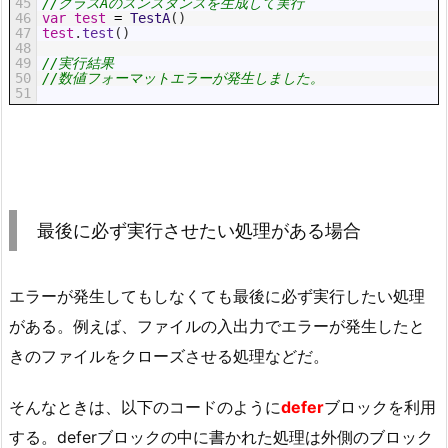
45
//クラスAのスンスタンスを生成して実行
46
var
test
=
TestA
(
)
47
test
.
test
(
)
48
49
//実行結果
50
//数値フォーマットエラーが発生しました。
51
最後に必ず実行させたい処理がある場合
エラーが発生してもしなくても最後に必ず実行したい処理
がある。例えば、ファイルの入出力でエラーが発生したと
きのファイルをクローズさせる処理などだ。
そんなときは、以下のコードのように
defer
ブロックを利用
する。deferブロックの中に書かれた処理は外側のブロック