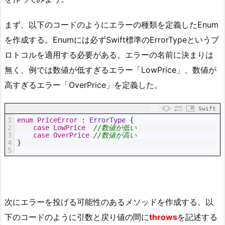
まず、以下のコードのようにエラーの種類を定義したEnum
を作成する。Enumには必ずSwift標準のErrorTypeというプ
ロトコルを適用する必要がある。エラーの名前に決まりは
無く、例では数値が低すぎるエラー「LowPrice」、数値が
高すぎるエラー「OverPrice」を定義した。
Swift
1
enum
PriceError
:
 ErrorType
{
2
case
LowPrice
//数値が低い
3
case
OverPrice
//数値が高い
4
}
5
次にエラーを投げる可能性のあるメソッドを作成する。以
下のコードのように引数と戻り値の間に
throws
を記述する