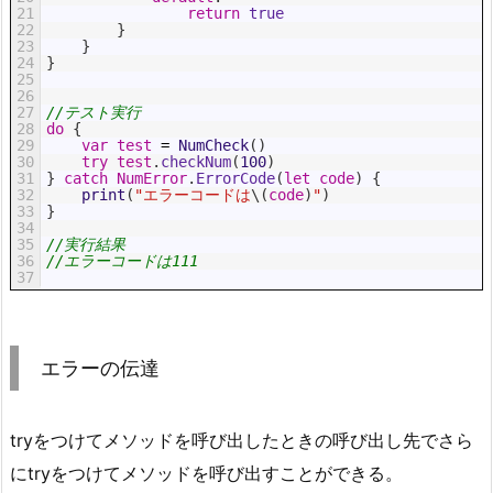
21
return
true
22
}
23
}
24
}
25
26
27
//テスト実行
28
do
{
29
var
test
=
NumCheck
(
)
30
try
test
.
checkNum
(
100
)
31
}
catch
NumError
.
ErrorCode
(
let
code
)
{
32
print
(
"エラーコードは
\
(
code
)
"
)
33
}
34
35
//実行結果
36
//エラーコードは111
37
エラーの伝達
tryをつけてメソッドを呼び出したときの呼び出し先でさら
にtryをつけてメソッドを呼び出すことができる。