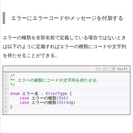
エラーにエラーコードやメッセージを付加する
エラーの種類を全部名前で定義している場合ではないとき
は以下のように定義すればエラーの種類にコードや文字列
を持たせることができる。
Swift
1
/*
2
** エラーの種類にコードや文字列を持たせる。
3
*/
4
5
enum
エラー名
:
 ErrorType
{
6
case
エラーの種類
(
Int
)
7
case
エラーの種類
(
String
)
8
}
9