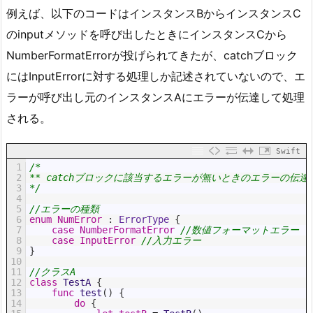
例えば、以下のコードはインスタンスBからインスタンスC
のinputメソッドを呼び出したときにインスタンスCから
NumberFormatErrorが投げられてきたが、catchブロック
にはInputErrorに対する処理しか記述されていないので、エ
ラーが呼び出し元のインスタンスAにエラーが伝達して処理
される。
Swift
1
/*
2
** catchブロックに該当するエラーが無いときのエラーの伝達
3
*/
4
5
//エラーの種類
6
enum
NumError
:
 ErrorType
{
7
case
NumberFormatError
//数値フォーマットエラー
8
case
InputError
//入力エラー
9
}
10
11
//クラスA
12
class
TestA
{
13
func
test
(
)
{
14
do
{