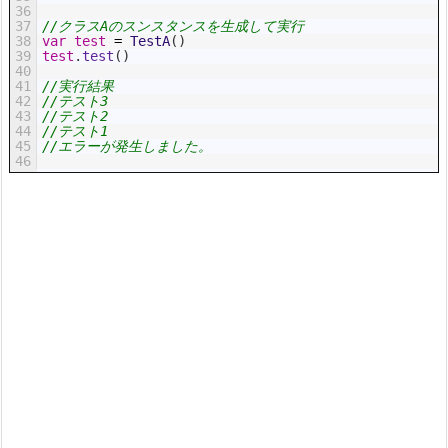
36
37
//クラスAのスンスタンスを生成して実行
38
var
test
=
TestA
(
)
39
test
.
test
(
)
40
41
//実行結果
42
//テスト3
43
//テスト2
44
//テスト1
45
//エラーが発生しました。
46