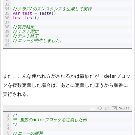
33
34
//クラスAのスンスタンスを生成して実行
35
var
test
=
TestA
(
)
36
test
.
test
(
)
37
38
//実行結果
39
//テスト開始
40
//テスト終了
41
//エラーが発生しました。
42
また、こんな使われ方がされるかは微妙だが、deferブロッ
クを複数定義した場合は、あとに定義したほうから順番に
実行される。
Swift
1
/*
2
** 複数のdeferブロックを定義した例
3
*/
4
5
//エラーの種類