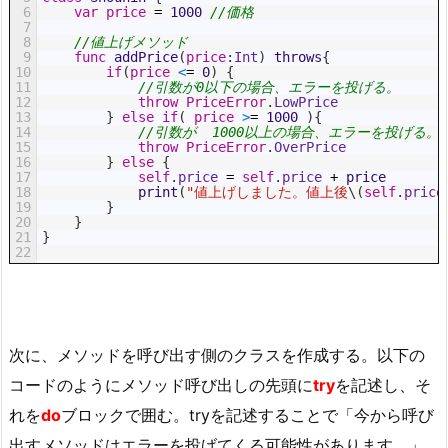
6
var
price
=
1000
//価格
7
8
//値上げメソッド
9
func
addPrice
(
price
:
Int
)
throws
{
10
if
(
price
<
=
0
)
{
11
//引数が0以下の場合、エラーを投げる。
12
throw
PriceError
.
LowPrice
13
}
else
if
(
price
>
=
1000
)
{
14
//引数が  1000以上の場合、エラーを投げる。
15
throw
PriceError
.
OverPrice
16
}
else
{
17
self
.
price
=
self
.
price
+
price
18
print
(
"値上げしました。値上後
\
(
self
.
price
19
}
20
}
21
}
22
次に、メソッドを呼び出す側のクラスを作成する。以下の
コードのようにメソッド呼び出しの先頭に
try
を記述し、そ
れを
do
ブロックで囲む。tryを記述することで「今から呼び
出すメソッドはエラーを投げてくる可能性があります。」