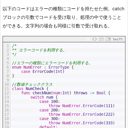
以下のコードはエラーの種類にコードを持たせた例。catch
ブロックの引数でコードを受け取り、処理の中で使うこと
ができる。文字列の場合も同様に引数で受け取れる。
Swift
1
/*
2
** エラーコードを利用する。
3
*/
4
5
//エラーの種類にエラーコードを利用する。
6
enum
NumError
:
 ErrorType
{
7
case
ErrorCode
(
Int
)
8
}
9
10
//数値チェッククラス
11
class
NumCheck
{
12
func
checkNum
(
num
:
Int
)
throws
-
>
Bool
{
13
switch
num
{
14
case
100
:
15
throw
NumError
.
ErrorCode
(
111
)
16
case
200
:
17
throw
NumError
.
ErrorCode
(
222
)
18
case
300
:
19
throw
NumError
.
ErrorCode
(
333
)
20
default
: