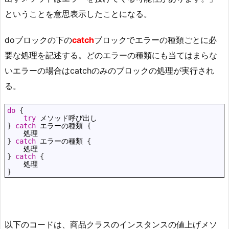
ということを意思表示したことになる。
doブロックの下の
catch
ブロックでエラーの種類ごとに必
要な処理を記述する。どのエラーの種類にも当てはまらな
いエラーの場合はcatchのみのブロックの処理が実行され
る。
1
do
{
2
try
メソッド呼び出し
3
}
catch
エラーの種類
{
4
処理
5
}
catch
エラーの種類
{
6
処理
7
}
catch
{
8
処理
9
}
以下のコードは、商品クラスのインスタンスの値上げメソ