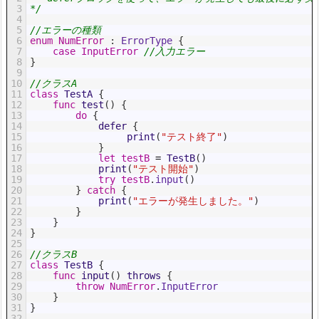
3
*/
4
5
//エラーの種類
6
enum
NumError
:
 ErrorType
{
7
case
InputError
//入力エラー
8
}
9
10
//クラスA
11
class
TestA
{
12
func
test
(
)
{
13
do
{
14
defer
{
15
print
(
"テスト終了"
)
16
}
17
let
testB
=
TestB
(
)
18
print
(
"テスト開始"
)
19
try
testB
.
input
(
)
20
}
catch
{
21
print
(
"エラーが発生しました。"
)
22
}
23
}
24
}
25
26
//クラスB
27
class
TestB
{
28
func
input
(
)
throws
{
29
throw
NumError
.
InputError
30
}
31
}
32