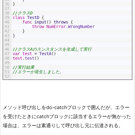
36
}
37
38
//クラスD
39
class
TestD
{
40
func
input
(
)
throws
{
41
throw
NumError
.
WrongNumber
42
}
43
}
44
45
46
//クラスAのスンスタンスを生成して実行
47
var
test
=
TestA
(
)
48
test
.
test
(
)
49
50
//実行結果
51
//エラーが発生しました。
52
メソッド呼び出しをdo-catchブロックで囲んだが、エラー
を受けたときにcatchブロックに該当するエラーが無かった
場合は、エラーは素通りして呼び出し元に伝達される。