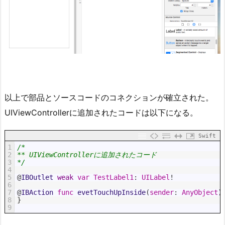
以上で部品とソースコードのコネクションが確立された。
UIViewControllerに追加されたコードは以下になる。
Swift
1
/*
2
** UIViewControllerに追加されたコード
3
*/
4
5
@
IBOutlet 
weak
var
TestLabel1
:
UILabel
!
6
7
@
IBAction 
func
evetTouchUpInside
(
sender
:
AnyObject
)
8
}
9