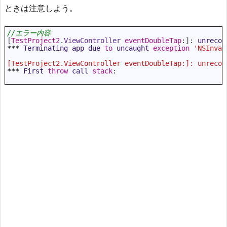
ときは注意しよう。
1
//エラー内容
2
[
TestProject2
.
ViewController
eventDoubleTap
:
]
:
unrecog
3
***
Terminating 
app 
due 
to
uncaught 
exception
'NSInval
4
5
[TestProject2.ViewController eventDoubleTap:]: unrecog
6
***
First 
throw
call 
stack
:
7