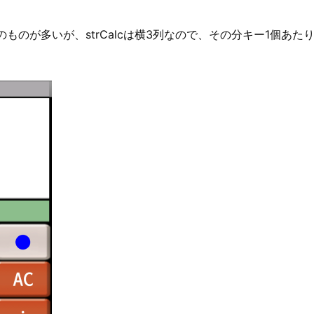
ものが多いが、strCalcは横3列なので、その分キー1個あ