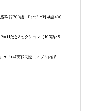
重要単語700語、Part3は難単語400
t1だと8セクション（100語×8
」⇒「(4)実戦問題（アプリ内課