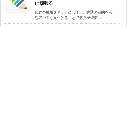
に頑張る
勉強の成果をネットに公開し、共通の目的をもった
勉強仲間を見つけることで勉強が習慣 ...
「勉強太り」勉強するほど可愛いキャラ
クターが太っていく
勉強時間に応じてキャラクターの体重が増加してい
く育成型の勉強管理アプリ。iOS版 ...
「複数タイマー」同時並行で複数のタイ
マーを実行し、進捗バーで残り時間が把
握できる
複数のタイマーを同時に実行でき、進捗バーで残り
時間を把握できるのが特徴の時間管理 ...