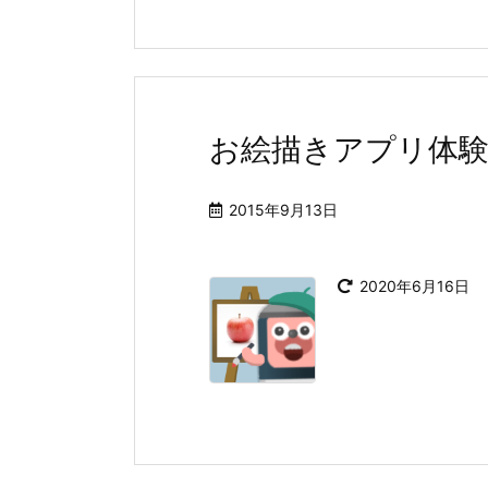
お絵描きアプリ体
2015年9月13日
2020年6月16日