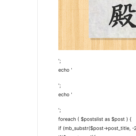
';
echo '
';
echo '
';
foreach ( $postslist as $post ) {
if (mb_substr($post->post_title, -2