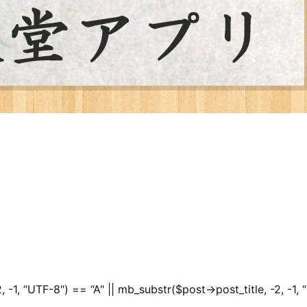
, -1, “UTF-8") == “A" || mb_substr($post->post_title, -2, -1,