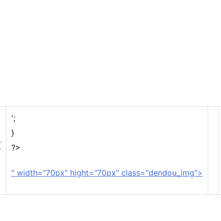
';
}
{
?>
" width="70px" hight="70px" class="dendou_img">