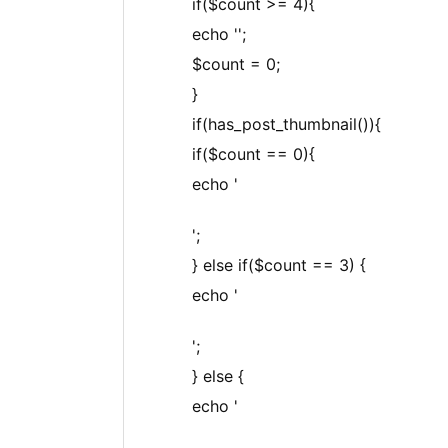
if($count >= 4){
echo '';
$count = 0;
}
if(has_post_thumbnail()){
if($count == 0){
echo '
';
} else if($count == 3) {
echo '
';
} else {
echo '