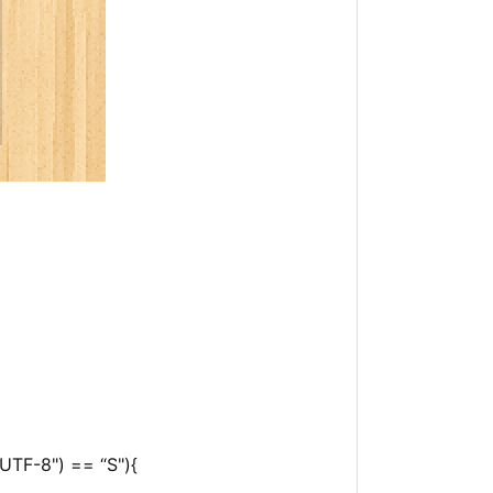
 “UTF-8") == “S"){