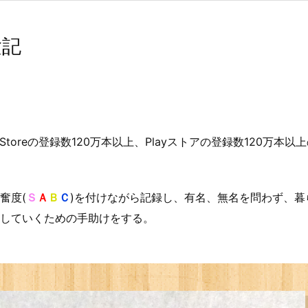
験記
toreの登録数120万本以上、Playストアの登録数120万本
奮度(
Ｓ
Ａ
Ｂ
Ｃ
)を付けながら記録し、有名、無名を問わず、
していくための手助けをする。