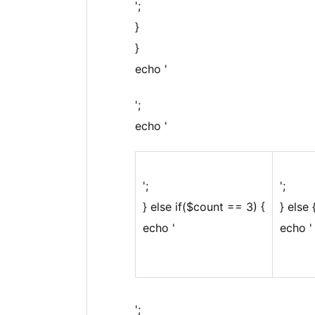
';
}
}
echo '
';
echo '
';
';
} else if($count == 3) {
} else 
echo '
echo '
';